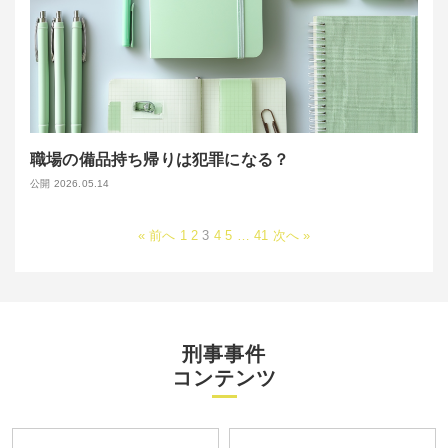
職場の備品持ち帰りは犯罪になる？
公開 2026.05.14
« 前へ
1
2
3
4
5
…
41
次へ »
刑事事件
コンテンツ