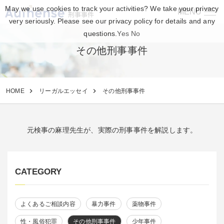
May we use cookies to track your activities? We take your privacy
MENU
刑事事件
very seriously. Please see our privacy policy for details and any
questions.
Yes
No
その他刑事事件
HOME
リーガルエッセイ
その他刑事事件
元検事の麻理先生が、実際の刑事事件を解説します。
CATEGORY
よくあるご相談内容
暴力事件
薬物事件
性・風俗犯罪
その他刑事事件
少年事件