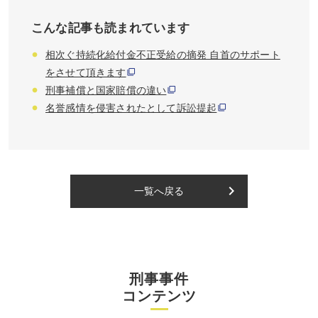
こんな記事も読まれています
相次ぐ持続化給付金不正受給の摘発 自首のサポート
をさせて頂きます
刑事補償と国家賠償の違い
名誉感情を侵害されたとして訴訟提起
keyboard_arrow_right
一覧へ戻る
刑事事件
コンテンツ