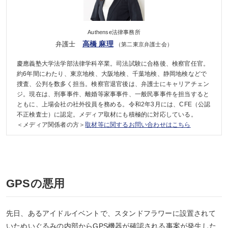
Authense法律事務所
高橋 麻理
弁護士
（第二東京弁護士会）
慶應義塾大学法学部法律学科卒業。司法試験に合格後、検察官任官。
約6年間にわたり、東京地検、大阪地検、千葉地検、静岡地検などで
捜査、公判を数多く担当。検察官退官後は、弁護士にキャリアチェン
ジ。現在は、刑事事件、離婚等家事事件、一般民事事件を担当すると
ともに、上場会社の社外役員を務める。令和2年3月には、CFE（公認
不正検査士）に認定。メディア取材にも積極的に対応している。
＜メディア関係者の方＞
取材等に関するお問い合わせはこちら
GPSの悪用
先日、あるアイドルイベントで、スタンドフラワーに設置されて
いたぬいぐるみの内部からGPS機器が確認される事案が発生した