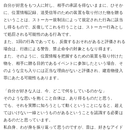
自分が好意をもつ人に対し、相手の承諾を得ないままに、ひそか
に、位置情報記録、送受信等のための装置を取り付けた物を贈る
ということは、ストーカー規制法によって規定された行為に該当
し得るもので、反復してこれを行うことは、ストーカー行為とし
て処罰される可能性のある行為です。
また、1回の行為であっても、反復するおそれがあると評価される
場合は、行政による警告、禁止命令の対象ともなり得ます。
また、そのように、位置情報を把握するための装置を取り付けた
物を、相手に贈る目的であるイベントに参加したという場合、そ
のような立ち入りには正当な理由がないと評価され、建造物侵入
罪にあたる可能性もあります。
「自分が好きな人は、今、どこで何をしているのかな」
そのような思いを抱くこと自体は、あり得るものだと思う。
でも、それを実際に知ろうとして動くということになると、超え
てはいけない一線というものがあるということを認識する必要は
あるのだと思っています。
私自身、わが身を振り返って思うのですが、昔は、好きなアイド