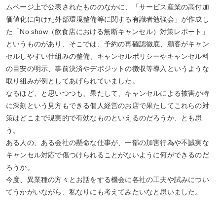
ムページ上で公表されたもののなかに、「サービス産業の高付加
価値化に向けた外部環境整備等に関する有識者勉強会」が作成し
た「No show（飲食店における無断キャンセル）対策レポート」
というものがあり、そこでは、予約の再確認徹底、顧客がキャン
セルしやすい仕組みの整備、キャンセルポリシーやキャンセル料
の目安の明示、事前決済やデポジットの徴収等導入というような
取り組みが例としてあげられていました。
なるほど、と思いつつも、果たして、キャンセルによる被害が特
に深刻という見方もできる個人経営のお店で果たしてこれらの対
策はどこまで現実的で有効なものといえるのだろうか、とも思
う。
ある人の、ある会社の懸命な仕事が、一部の加害行為や不誠実な
キャンセル対応で傷つけられることがないように何ができるのだ
ろうか。
今度、異業種の方々とお話をする機会に各社の工夫や試みについ
てうかがいながら、私なりにも考えてみたいなと思いました。