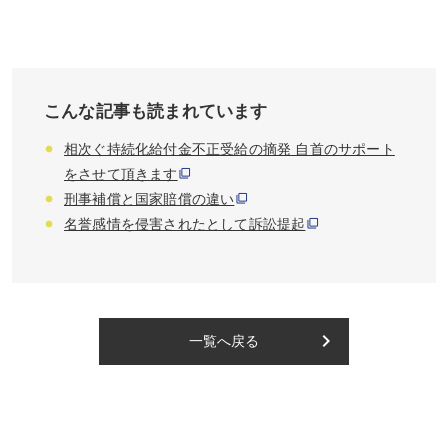
こんな記事も読まれています
相次ぐ持続化給付金不正受給の摘発 自首のサポート
をさせて頂きます
刑事補償と国家賠償の違い
名誉感情を侵害されたとして訴訟提起
keyboard_arrow_right
一覧へ戻る