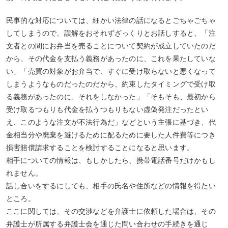
民事的な対応については、細かい法律の話になるとごちゃごちゃ
してしまうので、誤解をおそれずざっくりとお話しすると、「注
文者との間にお弁当を売ることについて契約が成立していたのだ
から、その代金を支払う義務があったのに、これを果たしていな
い」「売買の対象がお弁当で、すぐに受け取らないと悪くなって
しまうようなものだったのだから、約束したタイミングで受け取
る義務があったのに、それをしなかった」「そもそも、最初から
受け取るつもりも代金を払うつもりもない虚偽発注だったとい
え、このような注文が不法行為だ」などという主張に基づき、代
金相当分や廃棄を避けるために配るために要した人件費等につき
損害賠償請求することを検討することになると思います。
相手についての情報は、もしかしたら、携帯電話番号だけかもし
れません。
話し合いをするにしても、相手の氏名や住所などの情報を得たい
ところ。
ここに関しては、その交渉などを弁護士に依頼した場合は、その
弁護士が所属する弁護士会を通じた問い合わせの手続きを通じ