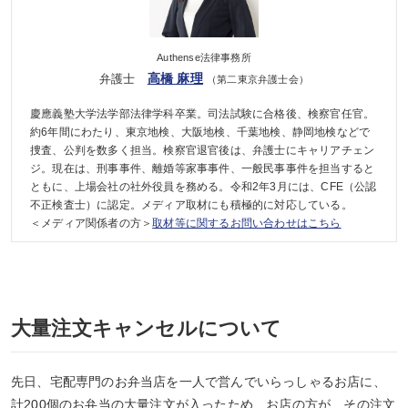
Authense法律事務所
高橋 麻理
弁護士
（第二東京弁護士会）
慶應義塾大学法学部法律学科卒業。司法試験に合格後、検察官任官。
約6年間にわたり、東京地検、大阪地検、千葉地検、静岡地検などで
捜査、公判を数多く担当。検察官退官後は、弁護士にキャリアチェン
ジ。現在は、刑事事件、離婚等家事事件、一般民事事件を担当すると
ともに、上場会社の社外役員を務める。令和2年3月には、CFE（公認
不正検査士）に認定。メディア取材にも積極的に対応している。
＜メディア関係者の方＞
取材等に関するお問い合わせはこちら
大量注文キャンセルについて
先日、宅配専門のお弁当店を一人で営んでいらっしゃるお店に、
計200個のお弁当の大量注文が入ったため、お店の方が、その注文