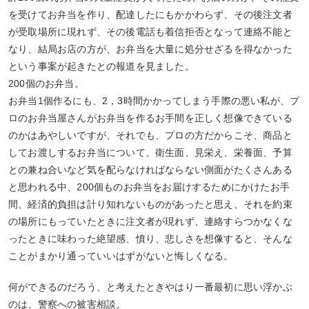
を受けてお弁当を作り、配達したにもかかわらず、その後注文者
が受取場所に現れず、その後電話も着信拒否となって連絡不能と
なり、結局お店の方が、お弁当を大量に処分せざるを得なかった
という事案が起きたとの報道を見ました。
200個のお弁当。
お弁当1個作るにも、2，3時間かかってしまう手際の悪い私が、プ
ロのお弁当屋さんがお弁当を作るお手間を正しく想像できている
のかはあやしいですが、それでも、プロの方だからこそ、商品と
してお渡しするお弁当について、衛生面、見栄え、栄養面、予算
との兼ね合いなど気を配らなければならない側面がたくさんある
と思われる中、200個ものお弁当をお届けするためにかけたお手
間、経済的負担は計り知れないものがあったと思え、それを約束
の場所にもっていたときに注文者が現れず、連絡すらつかなくな
ったときに味わった絶望感、憤り、悲しさを想像すると、そんな
ことがまかり通っていいはずがないと悔しくなる。
何ができるのだろう、と考えたときやはり一番最初に思い浮かぶ
のは、警察への被害相談。