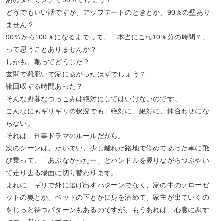
あのタイミングで90％でしょう？
どうでもいい話ですが、アップデートのときとか、90％の壁あり
ません？
90％から100％になるまでって、「本当にこれ10％分の時間？」
って思うことありませんか？
しかも、靴ってどうした？
玄関で靴脱いで家にあがったはずでしょう？
靴回収する時間あった？
そんな野暮なつっこみは絶対にしてはいけないのです。
こんなにもギリギリの状況でも、絶対に、絶対に、鉢合わせにな
らない。
それは、刑事ドラマのルールだから。
次のシーンは、たいてい、少し離れた路地で停めてあった車に飛
び乗って、「あぶなかったー」とハンドルを握りながらつぶやい
て走り去る場面に切り替わります。
まれに、ギリで外に逃げ出すパターンでなく、家の中のクローゼ
ットの奥とか、ベッドの下とかに身を潜めて、家主が出ていくの
をじっと待つパターンもあるのですが、もうあれは、心臓に悪す