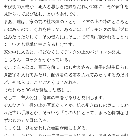
主役側の人物が、犯人と思しき危険なだれかの家に、その留守を
見計らって忍び込む、というあれです。
まあ、鍵は、家の前の植木鉢の下とか、ドアの上の枠のところと
かにあるので、それを使うか、あるいは、ピッキングの腕がプロ
並みだったりして、その侵入にはそこまで時間は割かれることな
く、いとも簡単に中に入るわけです。
家の中に入ると、ほどなくしてデスクの上のパソコンを発見。
もちろん、ロックがかかっている。
そこで主人公は、画面を前にしばし考え込み、相手の誕生日らし
き数字を入れてみたり、配偶者の名前を入れてみたりするのだけ
ど、それらは、ことごとくはじかれる。
じわじわとBGMが緊迫した感じに。
そして、主人公は、部屋の中をぐるりと見回します。
そんなとき、棚の上の写真立てとか、机の引き出しの奥にしまわ
れた古い手紙とか、そういう「この人にとって、きっと特別なは
ずのもの」が目に入る。
もしくは、以前交わした会話が頭によぎる。
ハッとした顔で、もう一度キーボードに向かい、おそるおそる打