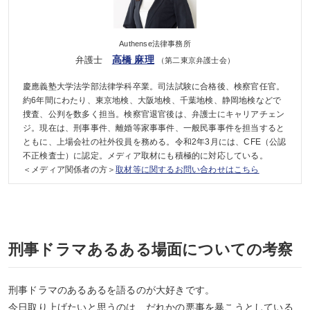
Authense法律事務所
高橋 麻理
弁護士
（第二東京弁護士会）
慶應義塾大学法学部法律学科卒業。司法試験に合格後、検察官任官。
約6年間にわたり、東京地検、大阪地検、千葉地検、静岡地検などで
捜査、公判を数多く担当。検察官退官後は、弁護士にキャリアチェン
ジ。現在は、刑事事件、離婚等家事事件、一般民事事件を担当すると
ともに、上場会社の社外役員を務める。令和2年3月には、CFE（公認
不正検査士）に認定。メディア取材にも積極的に対応している。
＜メディア関係者の方＞
取材等に関するお問い合わせはこちら
刑事ドラマあるある場面についての考察
刑事ドラマのあるあるを語るのが大好きです。
今日取り上げたいと思うのは、だれかの悪事を暴こうとしている