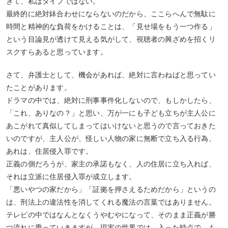
ぎて、私はタイプではない。
最終的に絶対鉢合わせにならないのだから、ここらへんで無駄に
時間と精神的な負荷をかけることは、「見せ場をもう一つ作る」
という目論見が透けて見える気がして、視聴者の興ざめを招くリ
スクすらあると思っています。
さて、弁護士として、機会があれば、絶対に言わねばと思ってい
たことがあります。
ドラマの中では、絶対に刑事事件化しないので、もしかしたら、
「これ、ありなの？」と思い、万が一にも子ども立ちが主人公に
あこがれて真似してしまってはいけないと思うので言っておきた
いのですが、主人公が、怪しい人物の家に無断で立ち入る行為、
あれは、住居侵入罪です。
正義の側だろうが、家主の承諾もなく、人の住居に立ち入れば、
それは立派に住居侵入罪が成立します。
「悪いやつの家だから」「証拠を押さえるためだから」というの
は、刑法上の違法性を消してくれる魔法の言葉ではありません。
テレビの中ではなんとなくうやむやになって、そのまま正義が勝
つ流れに乗っていきますが、現実の世界では、入った時点で、も