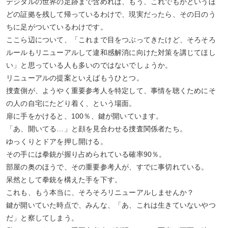
デジタルの世界の足跡まで含めれば、もう、これでもかというほ
どの証拠を残して帰っているわけで、現実だったら、その日のう
ちに足がついているわけです。
ここら辺について、「これまで目をつぶってきたけど、そろそろ
ルールもリニューアルして違和感解消に向けた対策を講じてほし
い」と思っている人も多いのではないでしょうか。
リニューアルの提案といえばもうひとつ。
捜査側が、ようやく重要参考人を特定して、事情を聴くためにそ
の人の自宅にたどり着く、という場面。
扉に手をかけると、100％、鍵が開いています。
「あ、開いてる…」と顔を見合わせる捜査関係者たち。
ゆっくりとドアを押し開ける。
その手には拳銃が握り占められている確率90％。
部屋の奥のほうで、その重要参考人が、すでに事切れている。
呆然として拳銃を構えた手を下す。
これも、もう本当に、そろそろリニューアルしませんか？
鍵が開いていた時点で、みんな、「あ、これは生きていないやつ
だ」と察してしまう。