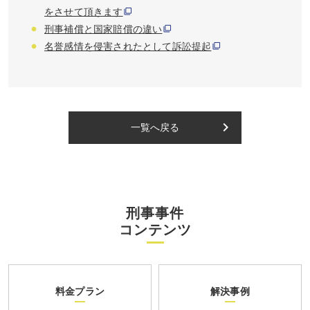
をさせて頂きます
刑事補償と国家賠償の違い
名誉感情を侵害されたとして訴訟提起
keyboard_arrow_right
一覧へ戻る
刑事事件
コンテンツ
料金プラン
解決事例