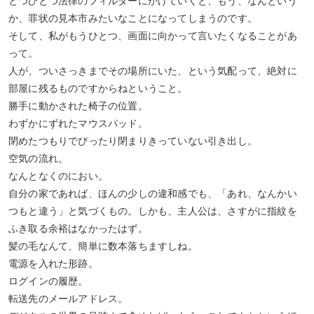
とつひとつ法律のフィルターにかけていくと、もう、なんという
か、罪状の見本市みたいなことになってしまうのです。
そして、私がもうひとつ、画面に向かって言いたくなることがあ
って。
人が、ついさっきまでその場所にいた、という気配って、絶対に
部屋に残るものですからねということ。
勝手に動かされた椅子の位置。
わずかにずれたマウスパッド。
閉めたつもりでぴったり閉まりきっていない引き出し。
空気の流れ。
なんとなくのにおい。
自分の家であれば、ほんの少しの違和感でも、「あれ、なんかい
つもと違う」と気づくもの。しかも、主人公は、さすがに指紋を
ふき取る余裕はなかったはず。
髪の毛なんて、簡単に数本落ちますしね。
電源を入れた形跡。
ログインの履歴。
転送先のメールアドレス。