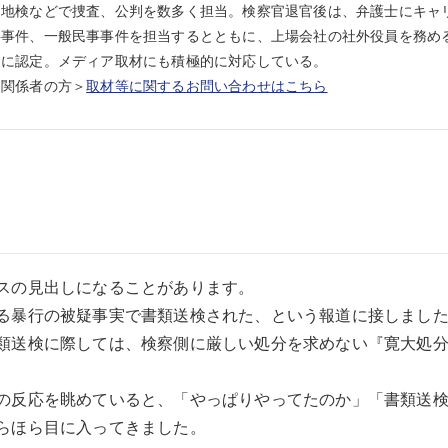
岡地検などで捜査、公判を数多く担当。検察官退官後は、弁護士にキャ
事件、一般民事事件を担当するとともに、上場会社の社外役員を務める
）に認定。メディア取材にも積極的に対応している。
ア関係者の方＞
取材等に関するお問い合わせはこちら
スの見出しになることがあります。
る暴行の被疑事実で書類送検された、という報道に接しまし
類送検に際しては、検察側に厳しい処分を求めない『寛大処
の反応を眺めていると、「やっぱりやってたのか」「書類送
らほら目に入ってきました。