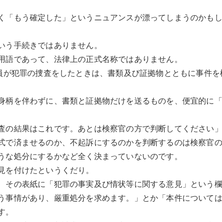
く「もう確定した」というニュアンスが漂ってしまうのかも
いう手続きではありません。
用語であって、法律上の正式名称ではありません。
察員が犯罪の捜査をしたときは、書類及び証拠物とともに事件
身柄を伴わずに、書類と証拠物だけを送るものを、便宜的に
査の結果はこれです。あとは検察官の方で判断してください
式で済ませるのか、不起訴にするのかを判断するのは検察官
うな処分にするかなど全く決まっていないのです。
見を付けたというくだり。
、その表紙に「犯罪の事実及び情状等に関する意見」という
う事情があり、厳重処分を求めます。」とか「本件について
す。