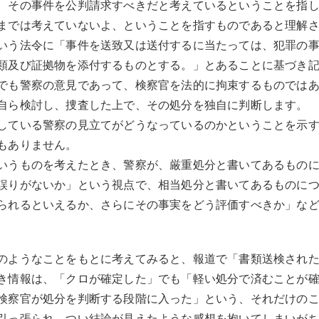
、その事件を公判請求すべきだと考えているということを指
までは考えていないよ、ということを指すものであると理解
いう法令に「事件を送致又は送付するに当たっては、犯罪の
類及び証拠物を添付するものとする。」とあることに基づき
でも警察の意見であって、検察官を法的に拘束するものでは
自ら検討し、捜査した上で、その処分を独自に判断します。
している警察の見立てがどうなっているのかということを示
もありません。
いうものを考えたとき、警察が、厳重処分と書いてあるもの
誤りがないか」という視点で、相当処分と書いてあるものに
られるといえるか、さらにその事実をどう評価すべきか」な
のようなことをもとに考えてみると、報道で「書類送検され
き情報は、「クロが確定した」でも「軽い処分で済むことが
検察官が処分を判断する段階に入った」という、それだけの
引っ張られ、つい結論が見えたような感想を抱いてしまいが