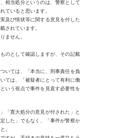
し、相当処分というのは、警察として
されていると思います。
事実及び情状等に関する意見を付した
記載されています。
ありません。
すものとして確認しますが、その記載
については、「本当に、刑事責任を負
ついては、「被疑者にとって有利に働
どという視点で事件を見直す必要性を
た」「寛大処分の意見が付された」と
確定した」でもなく、「事件が警察か
こと。
ちですが、手続きの意味を一度立ち止