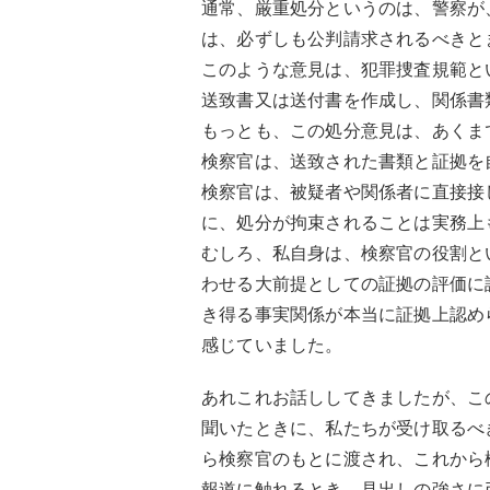
通常、厳重処分というのは、警察が
は、必ずしも公判請求されるべきと
このような意見は、犯罪捜査規範と
送致書又は送付書を作成し、関係書
もっとも、この処分意見は、あくま
検察官は、送致された書類と証拠を
検察官は、被疑者や関係者に直接接
に、処分が拘束されることは実務上
むしろ、私自身は、検察官の役割と
わせる大前提としての証拠の評価に
き得る事実関係が本当に証拠上認め
感じていました。
あれこれお話ししてきましたが、こ
聞いたときに、私たちが受け取るべ
ら検察官のもとに渡され、これから
報道に触れるとき、見出しの強さに