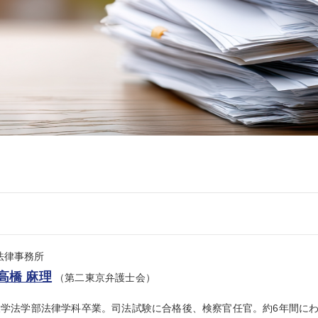
se法律事務所
高橋 麻理
（第二東京弁護士会）
大学法学部法律学科卒業。司法試験に合格後、検察官任官。約6年間に