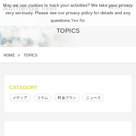
May we use cookies to track your activities? We take your privacy
MENU
刑事事件
very seriously. Please see our privacy policy for details and any
questions.
Yes
No
TOPICS
HOME
TOPICS
CATEGORY
メディア
コラム
料金プラン
ニュース