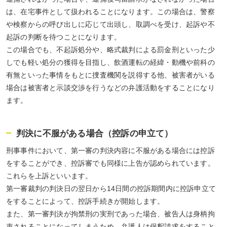
は、在宅事件として扱われることになります。この場合は、警察
や検察からの呼び出しに応じて出頭し、取調べを受け、起訴や不
起訴の判断を待つことになります。
この場合でも、不起訴処分や、略式裁判による罰金刑といった少
しでも軽い処分の獲得を目指し、飲酒運転の経緯・動機や前科の
有無といった事情をもとに捜査機関を説得する他、被害者がいる
場合は被害者と示談交渉を行うなどの弁護活動をすることになり
ます。
判決に不服がある場合（控訴の申立て）
刑事事件において、第一審の判決内容に不服がある場合には控訴
をすることができ、控訴審でも同様に上告が認められています。
これらを上訴といいます。
第一審裁判の判決日の翌日から14日間の控訴期間内に控訴申立て
をすることによって、控訴手続きが開始します。
また、第一審判決が拘禁刑の実刑であった場合、被告人は身柄拘
束されることになってしまうため、弁護人は保釈請求をすること