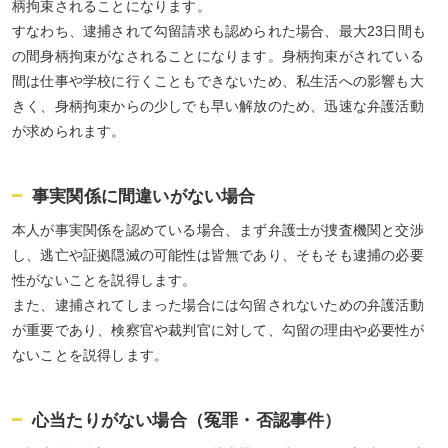
柄拘束されることになります。
すなわち、逮捕されて勾留請求も認められた場合、最大23日間も
の間身柄拘束がなされることになります。身柄拘束がされている
間は仕事や学校に行くこともできないため、私生活への影響も大
きく、身柄拘束からの少しでも早い解放のため、迅速な弁護活動
が求められます。
事実関係に間違いがない場合
本人が事実関係を認めている場合、まず弁護士が捜査機関と交渉
し、逃亡や証拠隠滅の可能性は皆無であり、そもそも逮捕の必要
性がないことを説得します。
また、逮捕されてしまった場合には勾留されないための弁護活動
が重要であり、検察官や裁判官に対して、勾留の理由や必要性が
ないことを説得します。
心当たりがない場合（冤罪・否認事件）