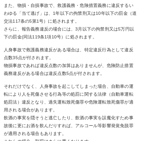
また、物損・自損事故で、救護義務・危険措置義務に違反するい
わゆる「当て逃げ」は、1年以下の拘禁刑又は10年以下の罰金（道
交法117条の5第1号）に処されます。
さらに、報告義務違反の場合には、3月以下の拘禁刑又は5万円以
下の罰金(同法119条1項10号）に処されます。
人身事故で救護義務違反がある場合は、特定違反行為として違反
点数35点が付されます。
物損事故であれば違反点数の加算はありませんが、危険防止措置
義務違反がある場合は違反点数5点が付されます。
それだけでなく、人身事故を起こしてしまった場合、自動車の運
転により人を死傷させる行為等の処罰に関する法律（自動車運転
処罰法）違反となり、過失運転致死傷罪や危険運転致死傷罪が適
用される場合があります。
飲酒の事実を隠そうと逃亡したり、飲酒の事実を誤魔化すため事
故後に更にお酒を飲んだりすれば、アルコール等影響発覚免脱罪
が適用される場合もあります。