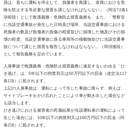
員は、直ちに運転を停止して、負傷者を救護し、道路における危
険を防止する等必要な措置を講じなければならない」（同法72条1
項前段）として救護義務・危険防止措置義務を、また、「警察官
に当該交通事故が発生した日時及び場所、当該交通事故における
死傷者の数及び負傷者の負傷の程度並びに損壊した物及びその損
壊の程度、当該交通事故に係る車両等の積載物並びに当該交通事
故について講じた措置を報告しなければならない」（同項後段）
として報告義務を定めています。
人身事故で救護義務・危険防止措置義務に違反するいわゆる「ひ
き逃げ」は、5年以下の拘禁刑又は50万円以下の罰金（道交法117
条1項）に処されます。
上記の人身事故は、運転によって生じた事故に限らず、例えば、
サイドブレーキをかけ忘れたことにより車が動き出した場合など
も該当します。
ひき逃げにおける被害者の死傷結果が当該運転者の運転によって
生じた場合には、10年以下の拘禁刑又は100万円以下の罰金（同
条2項）に処されます。