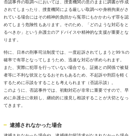
否認事件の取調べにおいては、捜査機関の意のままに調書が作成
されてしまったり、捜査機関による厳しい取調べや身柄拘束がさ
れている場合にはその精神的負担から冤罪にもかかわらず罪を認
めてしまう危険性もあります。そのため、「どのような対応をと
るべきか」という弁護士のアドバイスや精神的な支援が重要とな
ります。
特に、日本の刑事司法制度では、一度起訴されてしまうと99％の
確率で有罪となってしまうため、迅速な対応が求められます。
また、実際に犯罪を行っていない場合でも、証拠との関係で被疑
者等に不利な状況となるおそれもあるため、不起訴や刑罰を軽く
するために示談をすることも考えられます（否認示談）。
このように、否認事件では、初動対応が非常に重要ですので、早
めに弁護士に依頼し、継続的に接見し相談することが大切となっ
てきます。
逮捕されなかった場合
逮捕されなかった場合や、逮捕後勾留請求がなされなかった場合