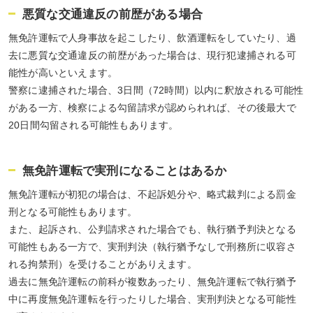
悪質な交通違反の前歴がある場合
無免許運転で人身事故を起こしたり、飲酒運転をしていたり、過
去に悪質な交通違反の前歴があった場合は、現行犯逮捕される可
能性が高いといえます。
警察に逮捕された場合、3日間（72時間）以内に釈放される可能性
がある一方、検察による勾留請求が認められれば、その後最大で
20日間勾留される可能性もあります。
無免許運転で実刑になることはあるか
無免許運転が初犯の場合は、不起訴処分や、略式裁判による罰金
刑となる可能性もあります。
また、起訴され、公判請求された場合でも、執行猶予判決となる
可能性もある一方で、実刑判決（執行猶予なしで刑務所に収容さ
れる拘禁刑）を受けることがありえます。
過去に無免許運転の前科が複数あったり、無免許運転で執行猶予
中に再度無免許運転を行ったりした場合、実刑判決となる可能性