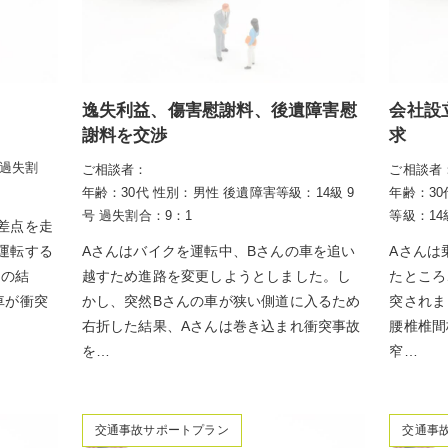
逸失利益、傷害慰謝料、後遺障害慰
会社設
謝料を交渉
求
過失割
ご相談者：
ご相談者
年齢：30代
性別：男性
後遺障害等級：14級 9
年齢：30
号
過失割合：9：1
等級：14
差点を走
運転する
Aさんはバイクを運転中、Bさんの車を追い
Aさんは
その結
越すため進路を変更しようとしました。し
たところ
車が衝突
かし、突然Bさんの車が狭い側道に入るため
突されま
右折した結果、Aさんは巻き込まれ衝突事故
腰椎椎間
を…
窄…
交通事故サポートプラン
交通事