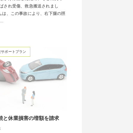
ばされ受傷、救急搬送されまし
んは、この事故により、右下腿の脛
…
故サポートプラン
続と休業損害の増額を請求
：