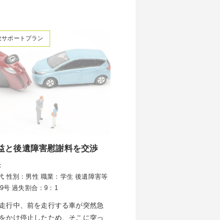
故サポートプラン
益と後遺障害慰謝料を交渉
：
代
性別：男性
職業：学生
後遺障害等
 9号
過失割合：9：1
走行中、前を走行する車が突然急
をかけ停止したため、そこに突っ