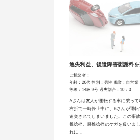
逸失利益、後遺障害慰謝料を
ご相談者：
年齢：20代
性別：男性
職業：自営業
等級：14級 9号
過失割合：10：0
Aさんは友人が運転する車に乗って
右折で一時停止中に、Bさんが運転
追突されてしまいました。この事
椎捻挫、腰椎捻挫のケガを負いま
れに…