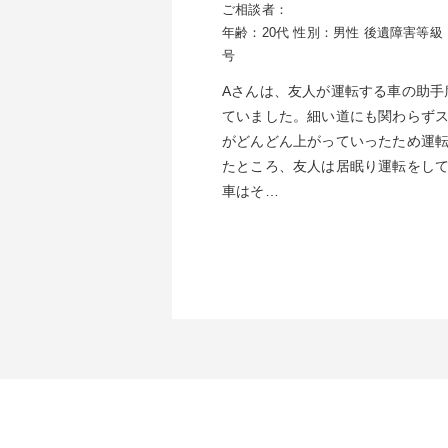
ご相談者：
年齢：20代
性別：男性
後遺障害等級：
号
Aさんは、友人が運転する車の助手
ていました。細い道にも関わらず
がどんどん上がっていったため運
たところ、友人は居眠り運転をし
車はそ…