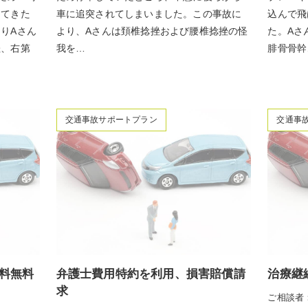
ってきた
車に追突されてしまいました。この事故に
込んで飛
りAさん
より、Aさんは頚椎捻挫および腰椎捻挫の怪
た。Aさ
挫、右第
我を…
腓骨骨幹
交通事故サポートプラン
交通事
料無料
弁護士費用特約を利用、損害賠償請
治療継
求
ご相談者