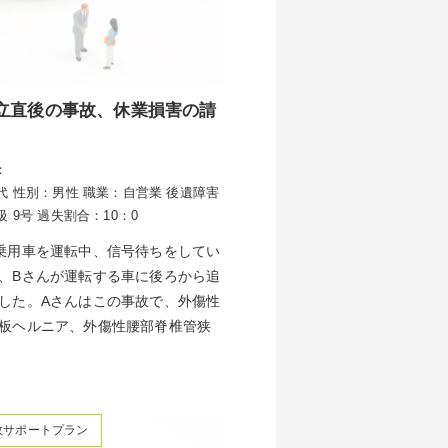
立直後の事故、休業損害の請
：
代
性別：男性
職業：自営業
後遺障害
級 9号
過失割合：10：0
乗用車を運転中、信号待ちをしてい
、Bさんが運転する車に後ろから追
した。Aさんはこの事故で、外傷性
板ヘルニア、外傷性腰部脊椎管狭
故サポートプラン