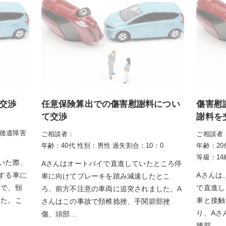
交渉
任意保険算出での傷害慰謝料につい
傷害慰
て交渉
謝料を
後遺障害
ご相談者：
ご相談者
年齢：40代
性別：男性
過失割合：10：0
年齢：20
等級：14
いた際、
Aさんはオートバイで直進していたところ停
する車に
Aさんは
車に向けてブレーキを踏み減速したとこ
故で、頸
で直進し
ろ、前方不注意の車両に追突されました。A
した。こ
車と接触
さんはこの事故で頚椎捻挫、手関節部挫
り、Aさ
傷、頭部…
腰部…