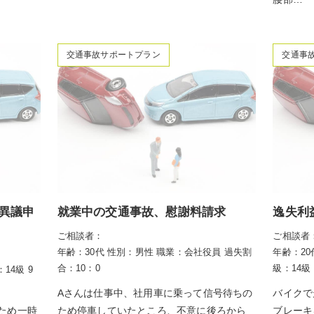
交通事故サポートプラン
交通事
異議申
就業中の交通事故、慰謝料請求
逸失利
ご相談者：
ご相談者
年齢：30代
性別：男性
職業：会社役員
過失割
年齢：20
合：10：0
級：14級
14級 9
Aさんは仕事中、社用車に乗って信号待ちの
バイクで
ため一時
ため停車していたところ、不意に後ろから
ブレーキ