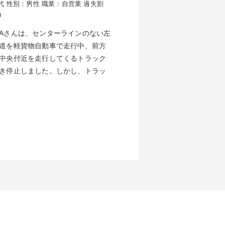
代
性別：男性
職業：自営業
過失割
0
Aさんは、センターラインのない左
道を軽貨物自動車で走行中、前方
中央付近を走行してくるトラック
き停止しました。しかし、トラッ