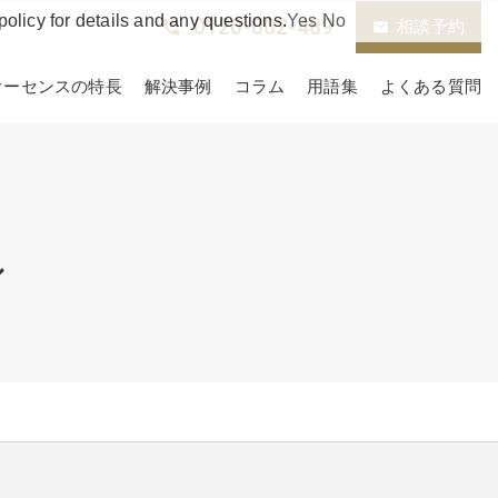
policy for details and any questions.
Yes
No
0120-002-489
phone_in_talk
相談予約
email
オーセンスの特長
解決事例
コラム
用語集
よくある質問
ン