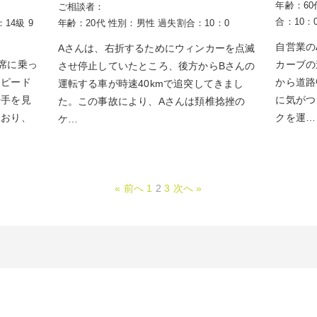
年齢：60
ご相談者：
合：10：
14級 9
年齢：20代
性別：男性
過失割合：10：0
自営業の
Aさんは、右折するためにウィンカーを点滅
席に乗っ
カーブの
させ停止していたところ、後方からBさんの
スピード
から道路
運転する車が時速40kmで追突してきまし
転手を見
に気がつ
た。この事故により、Aさんは頚椎捻挫の
ており、
クを運…
ケ…
« 前へ
1
2
3
次へ »