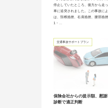
停止していたところ、後方から走
車に追突されました。この事故によ
は、頚椎捻挫、右肩捻挫、腰部捻
1・…
交通事故サポートプラン
保険会社からの提示額、慰謝
診断で適正判断