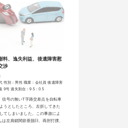
謝料、逸失利益、後遺障害慰
交渉
：
代
性別：男性
職業：会社員
後遺障害
級 9号
過失割合：9.5：0.5
、信号の無いT字路交差点を自転車
ようとしたところ、左折してきた
してしまいました。この事故によ
んは左肩鎖関節亜脱臼、両肘打撲、