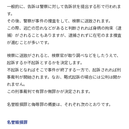
一般的に、告訴は警察に対して告訴状を提出する形で行われま
す。
その後、警察が事件の捜査をして、検察に送致されます。
この際、逃亡の恐れなどがあると判断されれば身柄の拘束（逮
捕）がされることもありますが、逮捕されずに在宅のまま捜査
が進むことが多いです。
検察に送致がされると、検察官が取り調べなどをしたうえで、
起訴するか不起訴とするかを決定します。
不起訴となればそこで事件が終了する一方で、起訴されれば刑
事裁判が開始されます。なお、略式起訴の場合には公判は開か
れません。
この刑事裁判で有罪か無罪かが決定されます。
名誉毀損罪と侮辱罪の概要は、それぞれ次のとおりです。
名誉毀損罪