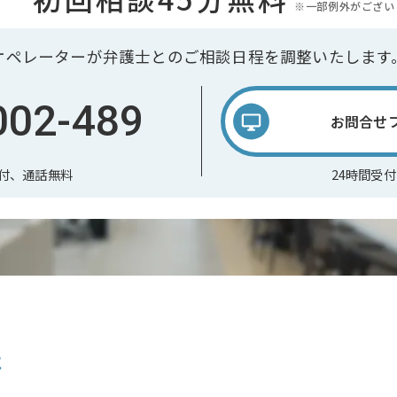
※一部例外がござい
オペレーターが弁護士との
ご相談日程を調整いたします
002-489
お問合せ
受付、通話無料
24時間受
は