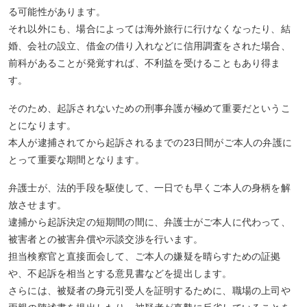
る可能性があります。
それ以外にも、場合によっては海外旅行に行けなくなったり、結
婚、会社の設立、借金の借り入れなどに信用調査をされた場合、
前科があることが発覚すれば、不利益を受けることもあり得ま
す。
そのため、起訴されないための刑事弁護が極めて重要だというこ
とになります。
本人が逮捕されてから起訴されるまでの23日間がご本人の弁護に
とって重要な期間となります。
弁護士が、法的手段を駆使して、一日でも早くご本人の身柄を解
放させます。
逮捕から起訴決定の短期間の間に、弁護士がご本人に代わって、
被害者との被害弁償や示談交渉を行います。
担当検察官と直接面会して、ご本人の嫌疑を晴らすための証拠
や、不起訴を相当とする意見書などを提出します。
さらには、被疑者の身元引受人を証明するために、職場の上司や