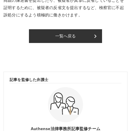
両親の陳述書を提出したり、被疑者が真摯に反省していることを
証明するために、被疑者の反省文を提出するなど、検察官に不起
訴処分にするよう積極的に働きかけます。
keyboard_arrow_right
一覧へ戻る
記事を監修した弁護士
Authense法律事務所記事監修チーム