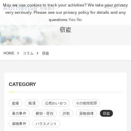
May we use cookies to track your activities? We take your privacy
MENU
刑事事件
very seriously. Please see our privacy policy for details and any
questions.
Yes
No
窃盗
HOME
コラム
窃盗
CATEGORY
盗撮
痴漢
公然わいせつ
その他性犯罪
暴力事件
横領・背任
詐欺
器物損壊
窃盗
薬物事件
ハラスメント