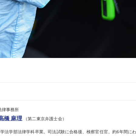
se法律事務所
高橋 麻理
（第二東京弁護士会）
大学法学部法律学科卒業。司法試験に合格後、検察官任官。約6年間に