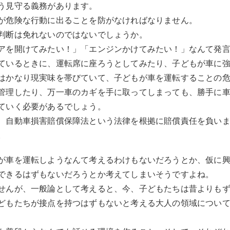
う見守る義務があります。
が危険な行動に出ることを防がなければなりません。
判断は免れないのではないでしょうか。
アを開けてみたい！」「エンジンかけてみたい！」なんて発
ているときに、運転席に座ろうとしてみたり、子どもが車に
はかなり現実味を帯びていて、子どもが車を運転することの
管理したり、万一車のカギを手に取ってしまっても、勝手に
ていく必要があるでしょう。
、自動車損害賠償保障法という法律を根拠に賠償責任を負い
。
が車を運転しようなんて考えるわけもないだろうとか、仮に
できるはずもないだろうとか考えてしまいそうですよね。
せんが、一般論として考えると、今、子どもたちは昔よりも
どもたちが接点を持つはずもないと考える大人の領域につい