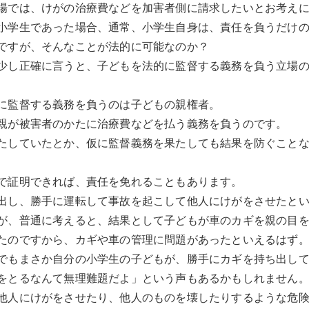
場では、けがの治療費などを加害者側に請求したいとお考え
小学生であった場合、通常、小学生自身は、責任を負うだけ
ですが、そんなことが法的に可能なのか？
少し正確に言うと、子どもを法的に監督する義務を負う立場
に監督する義務を負うのは子どもの親権者。
親が被害者のかたに治療費などを払う義務を負うのです。
たしていたとか、仮に監督義務を果たしても結果を防ぐこと
で証明できれば、責任を免れることもあります。
出し、勝手に運転して事故を起こして他人にけがをさせたと
が、普通に考えると、結果として子どもが車のカギを親の目
たのですから、カギや車の管理に問題があったといえるはず
でもまさか自分の小学生の子どもが、勝手にカギを持ち出し
をとるなんて無理難題だよ」という声もあるかもしれません
他人にけがをさせたり、他人のものを壊したりするような危