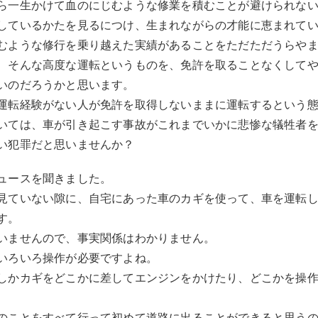
ら一生かけて血のにじむような修業を積むことが避けられな
しているかたを見るにつけ、生まれながらの才能に恵まれて
むような修行を乗り越えた実績があることをただただうらや
、そんな高度な運転というものを、免許を取ることなくして
いのだろうかと思います。
運転経験がない人が免許を取得しないままに運転するという
いては、車が引き起こす事故がこれまでいかに悲惨な犠牲者
い犯罪だと思いませんか？
ュースを聞きました。
見ていない隙に、自宅にあった車のカギを使って、車を運転
す。
いませんので、事実関係はわかりません。
いろいろ操作が必要ですよね。
しかカギをどこかに差してエンジンをかけたり、どこかを操
のことをすべて行って初めて道路に出ることができると思う