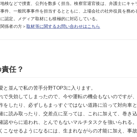
岡地検などで捜査、公判を数多く担当。検察官退官後は、弁護士にキャ
事件、一般民事事件を担当するとともに、上場会社の社外役員を務める
）に認定。メディア取材にも積極的に対応している。
ア関係者の方＞
取材等に関するお問い合わせはこちら
の責任？
愛と並んで私の苦手分野TOP3に入ります。
れで失効してしまったので、今や運転の機会もないのですが
作をしたり、必ずしもまっすぐではない道路に沿って対向車
確に読み取ったり、交差点に至っては、これに加えて、巻き
確認やらに追われ、とんでもないマルチタスクを強いられる
くこなせるようになるには、生まれながらの才能に加え、事