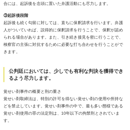
合には、起訴後を念頭に置いた弁護活動にも尽力します。
③起訴後段階
起訴後も続く勾留に対しては、直ちに保釈請求を行います。弁護
人がついていれば、説得的に保釈請求を行うことで、保釈が認め
られる場合があります。また、引き続き接見を密に行うことで、
検察官の主張に対抗するために必要な打ち合わせを行うことがで
きます。
公判廷においては、少しでも有利な判決を獲得でき
るよう尽力します。
覚せい剤事件の概要と刑の重さ
覚せい剤取締法は、特別の許可を得ない覚せい剤の使用や所持な
どを禁止しています。覚せい剤事件の中で、最も多い態様である
覚せい剤使用の罪の法定刑は、10年以下の拘禁刑とされていま
す。