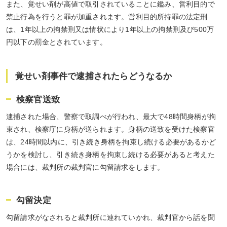
また、覚せい剤が高値で取引されていることに鑑み、営利目的で
禁止行為を行うと罪が加重されます。営利目的所持罪の法定刑
は、1年以上の拘禁刑又は情状により1年以上の拘禁刑及び500万
円以下の罰金とされています。
覚せい剤事件で逮捕されたらどうなるか
検察官送致
逮捕された場合、警察で取調べが行われ、最大で48時間身柄が拘
束され、検察庁に身柄が送られます。身柄の送致を受けた検察官
は、24時間以内に、引き続き身柄を拘束し続ける必要があるかど
うかを検討し、引き続き身柄を拘束し続ける必要があると考えた
場合には、裁判所の裁判官に勾留請求をします。
勾留決定
勾留請求がなされると裁判所に連れていかれ、裁判官から話を聞