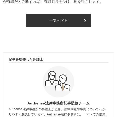
が有罪だと判断すれば、有罪判決を受け、刑を科されます。
keyboard_arrow_right
一覧へ戻る
記事を監修した弁護士
Authense法律事務所記事監修チーム
Authense法律事務所の弁護士が監修、法律問題や事例についてわか
りやすく解説しています。Authense法律事務所は、「すべての依頼