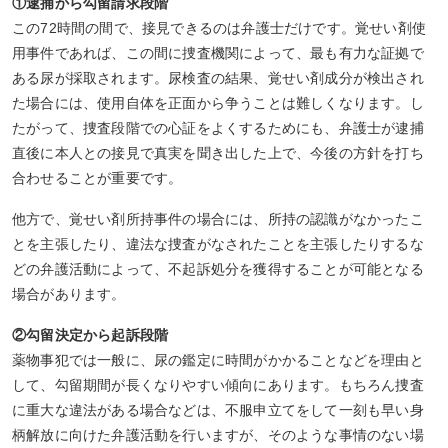
①逮捕から勾留請求段階
この72時間の間で、接見できるのは弁護士だけです。覚せい剤使
用事件であれば、この間に捜査機関によって、最も有力な証拠で
ある尿が採取されます。尿検査の結果、覚せい剤成分が検出され
た場合には、使用自体を正面から争うことは難しくなります。し
たがって、捜査段階での心証をよくするためにも、弁護士が逮捕
直後に本人との接見で真実を聞き出した上で、今後の方針を打ち
合わせることが重要です。
他方で、覚せい剤所持事件の場合には、所持の認識がなかったこ
とを主張したり、違法な捜査がなされたことを主張したりするな
どの弁護活動によって、不起訴処分を獲得することが可能となる
場合があります。
②勾留決定から起訴段階
薬物事犯では一般に、尿の鑑定に時間がかかることなどを理由と
して、勾留期間が長くなりやすい傾向にあります。もちろん捜査
に重大な違法がある場合などは、不服申立てをして一刻も早い身
柄解放に向けた弁護活動を行いますが、そのような事情のない場