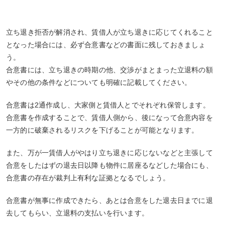
立ち退き拒否が解消され、賃借人が立ち退きに応じてくれること
となった場合には、必ず合意書などの書面に残しておきましょ
う。
合意書には、立ち退きの時期の他、交渉がまとまった立退料の額
やその他の条件などについても明確に記載してください。
合意書は2通作成し、大家側と賃借人とでそれぞれ保管します。
合意書を作成することで、賃借人側から、後になって合意内容を
一方的に破棄されるリスクを下げることが可能となります。
また、万が一賃借人がやはり立ち退きに応じないなどと主張して
合意をしたはずの退去日以降も物件に居座るなどした場合にも、
合意書の存在が裁判上有利な証拠となるでしょう。
合意書が無事に作成できたら、あとは合意をした退去日までに退
去してもらい、立退料の支払いを行います。