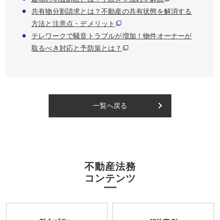
共有物分割請求とは？不動産の共有状態を解消する
方法と注意点・デメリット
テレワークで騒音トラブルが増加！物件オーナーが
取るべき対応と予防策とは？
keyboard_arrow_right
一覧へ戻る
不動産法務
コンテンツ