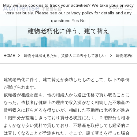
May we use cookies to track your activities? We take your privacy
MENU
不動産法務
very seriously. Please see our privacy policy for details and any
questions.
Yes
No
建物老朽化に伴う、建て替え
HOME
建物を建替えるため、賃借人に退去をしてほしい
建物老朽化
建物老朽化に伴う、建て替えが奏功したものとして、以下の事例
が挙げられます。
依頼者が相続財産を、他の相続人から適正価格で買い取ることに
なった。依頼者は健康上の理由で収入源がなく相続した不動産の
賃料収入に頼らざるを得ないが、相続した不動産は老朽化が進み
１階部分が荒廃しきっており貸せる状態になく、２階部分も相場
よりかなり安い賃料で貸しており、不動産を取得しても経済的に
は苦しくなることが予測された。そこで、建て替えを行った場合