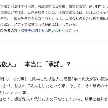
大学法学部法律学科卒業。司法試験に合格後、検察官任官。約6年間に
岡地検などで捜査、公判を数多く担当。検察官退官後は、弁護士にキャ
事件、一般民事事件を担当するとともに、上場会社の社外役員を務める
）に認定。メディア取材にも積極的に対応している。
ア関係者の方＞
取材等に関するお問い合わせはこちら
諾殺人」 本当に「承諾」？
事件で、その事件に関与した被告人に懲役8年の判決が言い渡
つまり、頼まれて殺人をしたという罪、そして、その母親の子3
をしたという罪。
はなく、嘱託殺人と承諾殺人の罪名でしたから、勝手に裁判