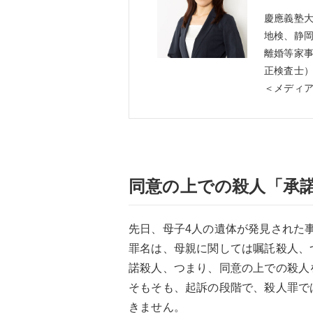
慶應義塾
地検、静
離婚等家事
正検査士
＜メディ
同意の上での殺人「承
先日、母子4人の遺体が発見された
罪名は、母親に関しては嘱託殺人、
諾殺人、つまり、同意の上での殺人
そもそも、起訴の段階で、殺人罪で
きません。