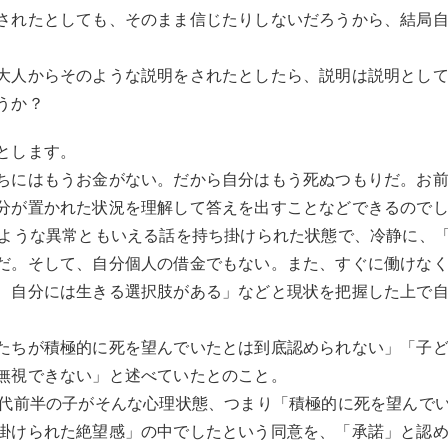
されたとしても、そのまま信じたりしないだろうから、結局
大人からそのような説明をされたとしたら、説明は説明とし
うか？
とします。
ちにはもうお金がない。だから自分はもう死ぬつもりだ。お前
分が置かれた状況を理解して答えを出すことなどできるので
のような異常ともいえる話を持ち掛けられた状態で、冷静に、
だ。そして、自分個人の借金でもない。また、すぐに働けな
、自分には生きる選択肢がある」などと現状を把握した上で
たちが積極的に死を望んでいたとは到底認められない」「子
無視できない」と述べていたとのこと。
0代前半の子がそんな心理状態、つまり「積極的に死を望んで
掛けられた絶望感」の中でしたという同意を、「承諾」と認