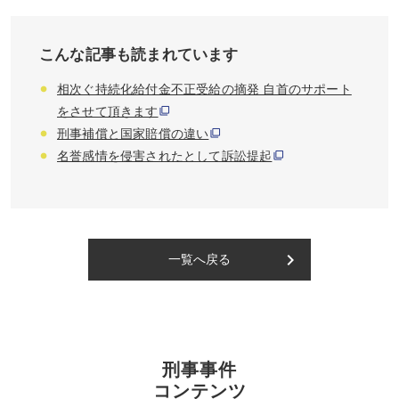
こんな記事も読まれています
相次ぐ持続化給付金不正受給の摘発 自首のサポート
をさせて頂きます
刑事補償と国家賠償の違い
名誉感情を侵害されたとして訴訟提起
keyboard_arrow_right
一覧へ戻る
刑事事件
コンテンツ