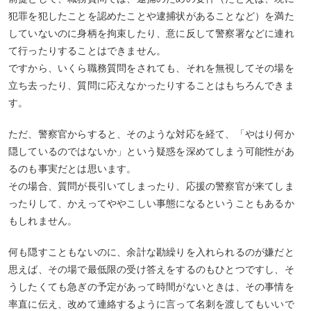
犯罪を犯したことを認めたことや逮捕状があることなど）を満た
していないのに身柄を拘束したり、意に反して警察署などに連れ
て行ったりすることはできません。
ですから、いくら職務質問をされても、それを無視してその場を
立ち去ったり、質問に応えなかったりすることはもちろんできま
す。
ただ、警察官からすると、そのような対応を経て、「やはり何か
隠しているのではないか」という疑惑を深めてしまう可能性があ
るのも事実だとは思います。
その場合、質問が長引いてしまったり、応援の警察官が来てしま
ったりして、かえってややこしい事態になるということもあるか
もしれません。
何も隠すこともないのに、余計な勘繰りを入れられるのが嫌だと
思えば、その場で最低限の受け答えをするのもひとつですし、そ
うしたくても急ぎの予定があって時間がないときは、その事情を
率直に伝え、改めて連絡するように言って名刺を渡してもいいで