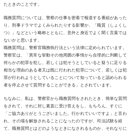
たときのことです。
職務質問については、警察の仕事を密着で報道する番組があった
り、刑事ドラマでよくみられたりする影響か、「職質（しょくし
つ）」などという略称とともに、意外と身近でよく聞く言葉では
ないかと思います。
職務質問は、警察官職務執行法という法律に定められています。
警察官は、「異常な挙動その他周囲の事情から合理的に判断して
何らかの犯罪を犯し、若しくは犯そうとしていると疑うに足りる
相当な理由のある者又は既に行われた犯罪について、若しくは犯
罪が行われようとしていることについて知っていると認められる
者を停止させて質問することができる」とされています。
ちなみに、私は、警察官から職務質問をされたとき、簡単な質問
をされて、それに対し素直に受け答えをし、もちろん、すぐに
「ご協力ありがとうございました。行かれていいですよ」と言わ
れ、その場を解放されることになったのですが、司法試験を経
て、職務質問とはどのようなときになされるものか、それなりに