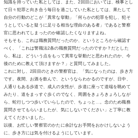
知識を持っていた私としては、また、2回目においては、検事とし
て日々犯罪と向き合う毎日を過ごしていた私としては、果たして
自分の行動のどこが「異常な挙動」「何らかの犯罪を犯し、犯そ
うとしていると疑うに足りる相当な理由のある者」であると警察
官に思われてしまったのか確認したくなりますよね。
そもそも、これは職務質問だったのか、というところから確認す
べく、「これは警職法2条の職務質問だったのですか？だとした
ら、私は、どういう点をもって異常な挙動だと思われたのか、今
後のために教えて頂けますか？」と質問してみました。
これに対し、2回目のときの警察官は、「気になったのは、歩き方
です。夜間、お酒を飲んで、というならわかるのですが、日中、
人通りもある歩道で、成人の女性が、歩道に座って道端を眺めて
みたり、道をまっすぐ歩くのでなく、周囲をきょろきょろしなが
ら、蛇行しつつ歩いていらしたので、ちょっと…。念のため職務
質問させてもらいましたが、気にしないでください」と丁寧に教
えてくださいました。
以後、お忙しい警察官のかたに余計なお手間をおかけしないよう
に、歩き方には気を付けるようにしています。