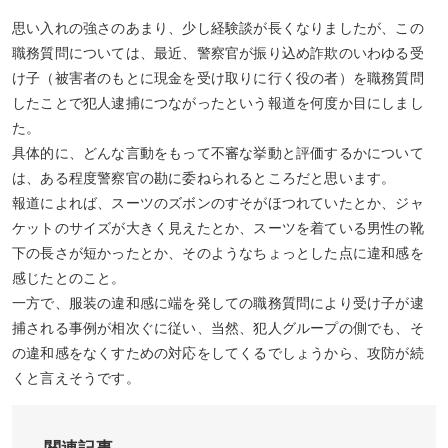
思い入れの強さのあまり、少し経験談が長くなりましたが、この
職務質問については、最近、警察官が振り込め詐欺のいわゆる受
け子（被害者のもとに現金を受け取りに行く役の者）を職務質問
したことで犯人逮捕につながったという報道を何度か目にしまし
た。
具体的に、どんな言動をもって不審な挙動と評価するかについて
は、ある程度警察官の勘に委ねられるところだと思います。
報道によれば、スーツのズボンのすそがほつれていたとか、ジャ
ケットのサイズが大きく見えたとか、スーツを着ている男性の靴
下の長さが短かったとか、そのようなちょっとした点に違和感を
感じたとのこと。
一方で、服装の違和感に端を発しての職務質問により受け子が逮
捕される事例が相次ぐに従い、当然、犯人グループの側でも、そ
の違和感をなくすための対応をしてくるでしょうから、攻防が続
くと言えそうです。