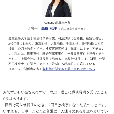
Authense法律事務所
高橋 麻理
弁護士
（第二東京弁護士会）
慶應義塾大学法学部法律学科卒業。司法試験に合格後、検察官任官。
約6年間にわたり、東京地検、大阪地検、千葉地検、静岡地検などで
捜査、公判を数多く担当。検察官退官後は、弁護士にキャリアチェン
ジ。現在は、刑事事件、離婚等家事事件、一般民事事件を担当すると
ともに、上場会社の社外役員を務める。令和2年3月には、CFE（公認
不正検査士）に認定。メディア取材にも積極的に対応している。
＜メディア関係者の方＞
取材等に関するお問い合わせはこちら
お恥ずかしい話なのですが、私は、過去に職務質問を受けたこと
が2回あります。
1回目は司法修習生のとき、2回目は検事になった後のことです。
いずれも、日中、ただただ普通に、人通りのある歩道を歩いてい