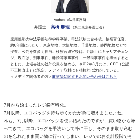
Authense法律事務所
高橋 麻理
弁護士
（第二東京弁護士会）
慶應義塾大学法学部法律学科卒業。司法試験に合格後、検察官任官。
約6年間にわたり、東京地検、大阪地検、千葉地検、静岡地検などで
捜査、公判を数多く担当。検察官退官後は、弁護士にキャリアチェン
ジ。現在は、刑事事件、離婚等家事事件、一般民事事件を担当すると
ともに、上場会社の社外役員を務める。令和2年3月には、CFE（公認
不正検査士）に認定。メディア取材にも積極的に対応している。
＜メディア関係者の方＞
取材等に関するお問い合わせはこちら
7月から始まったレジ袋有料化。
7月以降、エコバッグを持ち歩くかたが急に増えましたよね。
私も、7月以降、エコバッグを使い始めたのですが、買い物から帰
ってきて、エコバッグを手洗いして外に干し、そのまま取り込む
のを忘れたまま買い物に行ってしまい、レジでのお会計段階でそ