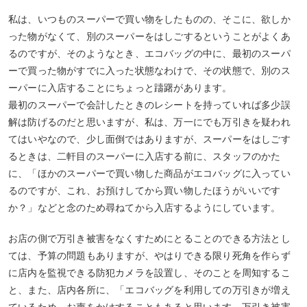
私は、いつものスーパーで買い物をしたものの、そこに、欲しか
った物がなくて、別のスーパーをはしごするということがよくあ
るのですが、そのようなとき、エコバッグの中に、最初のスーパ
ーで買った物がすでに入った状態なわけで、その状態で、別のス
ーパーに入店することにちょっと躊躇があります。
最初のスーパーで会計したときのレシートを持っていれば多少誤
解は防げるのだと思いますが、私は、万一にでも万引きを疑われ
てはいやなので、少し面倒ではありますが、スーパーをはしごす
るときは、二軒目のスーパーに入店する前に、スタッフのかた
に、「ほかのスーパーで買い物した商品がエコバッグに入ってい
るのですが、これ、お預けしてから買い物したほうがいいです
か？」などと念のため尋ねてから入店するようにしています。
お店の側で万引き被害をなくすためにとることのできる方法とし
ては、予算の問題もありますが、やはりできる限り死角を作らず
に店内を監視できる防犯カメラを設置し、そのことを周知するこ
と、また、店内各所に、「エコバッグを利用しての万引きが増え
ているため、お声をかけすることもあると思います。万引き被害