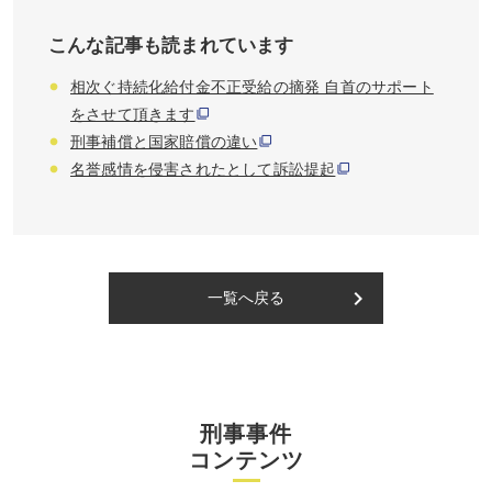
こんな記事も読まれています
相次ぐ持続化給付金不正受給の摘発 自首のサポート
をさせて頂きます
刑事補償と国家賠償の違い
名誉感情を侵害されたとして訴訟提起
keyboard_arrow_right
一覧へ戻る
刑事事件
コンテンツ