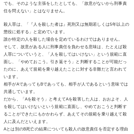
でも、そのような主張をしたとしても、「故意がないから刑事責
任を問えない」とはなりません。
殺人罪は、「『人を殺した者は』死刑又は無期若しくは5年以上の
懲役に処する」と定めています。
誰か特定の人を殺した場合を定めているわけではありません。
そして、故意がある人に刑事責任を負わせる意味は、たとえば殺
人罪についていうと、「人を殺してはいけない」という規範に直
面し、「やめておこう。引き返そう」と判断することが可能だっ
たのに、あえて規範を乗り越えたことに対する非難だと言われて
います。
相手がAであってもBであっても、相手が人であるという意味では
共通しています。
だから、「Aを殺そう」と考えてAを殺害した人は、おおよそ、人
を殺してはいけないという規範に直面し、やめておこうと判断す
ることができたにもかかわらず、あえてその規範を乗り越えて殺
人に及んだといえます。
Aとは別のB死亡の結果についても殺人の故意責任を否定する理由