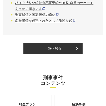
相次ぐ持続化給付金不正受給の摘発 自首のサポート
をさせて頂きます
刑事補償と国家賠償の違い
名誉感情を侵害されたとして訴訟提起
keyboard_arrow_right
一覧へ戻る
刑事事件
コンテンツ
料金プラン
解決事例