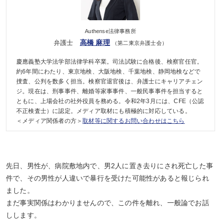
Authense法律事務所
高橋 麻理
弁護士
（第二東京弁護士会）
慶應義塾大学法学部法律学科卒業。司法試験に合格後、検察官任官。
約6年間にわたり、東京地検、大阪地検、千葉地検、静岡地検などで
捜査、公判を数多く担当。検察官退官後は、弁護士にキャリアチェン
ジ。現在は、刑事事件、離婚等家事事件、一般民事事件を担当すると
ともに、上場会社の社外役員を務める。令和2年3月には、CFE（公認
不正検査士）に認定。メディア取材にも積極的に対応している。
＜メディア関係者の方＞
取材等に関するお問い合わせはこちら
先日、男性が、病院敷地内で、男2人に置き去りにされ死亡した事
件で、その男性が人違いで暴行を受けた可能性があると報じられ
ました。
まだ事実関係はわかりませんので、この件を離れ、一般論でお話
しします。