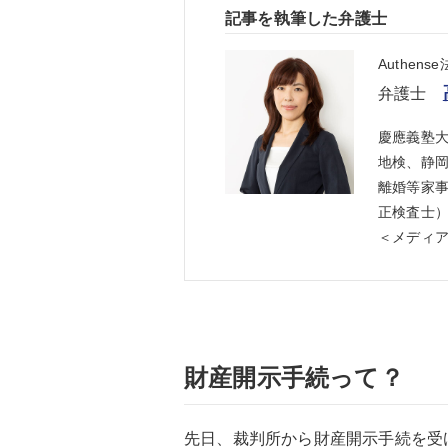
記事を執筆した弁護士
Authen
弁護士
慶應義塾
地検、静
離婚等家事
正検査士
＜メディ
財産開示手続って？
先日、裁判所から財産開示手続を受