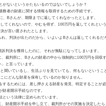
とがないというかたもいるのではないでしょうか？
債務者の財産に関する情報を取得するための手続です。
のに、Bさんが、期限までに返してくれなかったとします。
返してくれないので、やむを得ず、100万円を返してくれとい
判決が言い渡されたとします。
られ、判決が出たのだから、いよいよBさんは返してくれるだ
勝訴判決を獲得したのに、それが無駄になってしまいます。
に、裁判所に、Bさんの財産の中から強制的に100万円を回収
い」と言っています。
ると聞いているし、生活ぶりを見ていても、何もないというこ
どこにどんな財産を保有しているのか知りません。
をするためには、差し押さえる財産を発見、特定することが
が財産開示手続なのです。
法という法律に定められています。
に、財産開示手続を申し立て、裁判所がその実施を決定したら