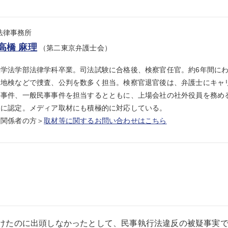
se法律事務所
高橋 麻理
（第二東京弁護士会）
大学法学部法律学科卒業。司法試験に合格後、検察官任官。約6年間に
岡地検などで捜査、公判を数多く担当。検察官退官後は、弁護士にキャ
事件、一般民事事件を担当するとともに、上場会社の社外役員を務める
）に認定。メディア取材にも積極的に対応している。
ア関係者の方＞
取材等に関するお問い合わせはこちら
けたのに出頭しなかったとして、民事執行法違反の被疑事実