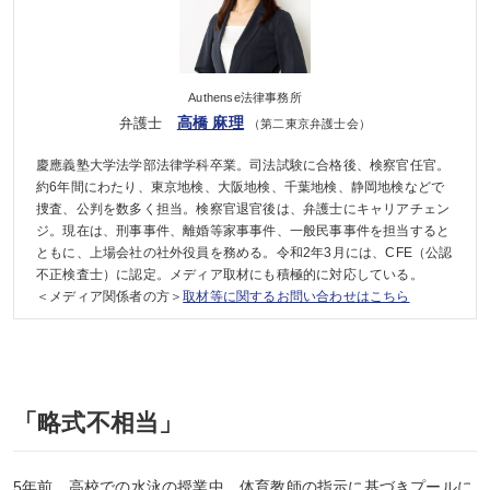
Authense法律事務所
高橋 麻理
弁護士
（第二東京弁護士会）
慶應義塾大学法学部法律学科卒業。司法試験に合格後、検察官任官。
約6年間にわたり、東京地検、大阪地検、千葉地検、静岡地検などで
捜査、公判を数多く担当。検察官退官後は、弁護士にキャリアチェン
ジ。現在は、刑事事件、離婚等家事事件、一般民事事件を担当すると
ともに、上場会社の社外役員を務める。令和2年3月には、CFE（公認
不正検査士）に認定。メディア取材にも積極的に対応している。
＜メディア関係者の方＞
取材等に関するお問い合わせはこちら
「略式不相当」
5年前、高校での水泳の授業中、体育教師の指示に基づきプールに