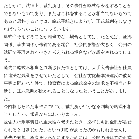
たしかに、法律上、裁判所は、その事件が略式命令をすることが
できないものであり、またはこれをすることが相当でないもので
あると思料するときは、略式手続きによらず、正式裁判をしなけ
ればならないことになっています。
略式命令をすることが相当でない場合としては、たとえば、証拠
関係、事実関係が複雑である場合、社会的影響が大きく、公開の
法廷で審理されるべきと考えられる場合などが想定されるでしょ
う。
過去に略式不相当と判断された例としては、大手広告会社が社員
に違法な残業をさせていたとして、会社が労働基準法違反の被疑
事実に問われた件で、検察官による略式命令の請求を不相当と判
断し、正式裁判が開かれることになったということがありまし
た。
今回報じられた事件について、裁判所がいかなる判断で略式不相
当としたか、報道からはわかりません。
被告人の刑事責任の重大性を考えたとき、必ずしも罰金刑が処せ
られるとは断じがたいという判断があったのかもしれませんし、
過失の有無、程度を明らかにするためには、公開の法廷での正式