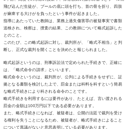
飛び込んだ生徒が、プールの底に頭を打ち、首の骨を折り、四肢
が麻痺する大けがを負ったという事件が起きました。
指導にあたっていた教師は、業務上過失傷害罪の被疑事実で書類
送検され、検察は、捜査の結果、この教師について略式起訴した
とのこと。
このたび、この略式起訴に対し、裁判所が、「略式不相当」と判
断し、正式な裁判を開くことを決めたと報じられました。
略式起訴というのは、刑事訴訟法で定められた手続きで、正確に
は、「略式命令の請求」といいます。
略式命令というのは、裁判所が、公判による手続きをせずに、証
拠となる書類を検討した上で、罰金または科料を科すという簡易
な略式手続きにより科される命令のことです。
略式手続きを利用するには要件があり、たとえば、言い渡される
罰金の金額は100万円以下である必要があります。
また、略式手続きになれば、被疑者は、公開の法廷で裁判を受け
る権利を失うことになるため、被疑者が、略式手続きによること
について異議がないと意思表明している必要があります。