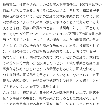
検察官は、捜査を進め、この被疑者の刑事責任は、100万円以下の
罰金刑が相当であると考えるに至った場合、そして、被疑者が事
実関係を認めていて、公開の法廷での裁判手続きによらずに、簡
易な手続きによって刑の言い渡しがされることに問題がないと考
えるときは、最後の取調べのときに、被疑者に対し、「私として
は、あなたが今回やったことについては100万円以下の罰金刑が相
当だと考えている。そして、その場合、あなたの刑事責任の決め
方として、正式な決め方と簡易な決め方とがある。検察官として
は、今回の件については簡易な決め方でもよいと考えているが、
あなたが、もし、簡易な決め方ではなく、公開の法廷で、裁判官
等の前で自分の言い分を説明したいとか、正式な手続きを経て刑
事責任を決めてほしいとかいう希望があるなら、正式な決め方、
つまり通常の正式裁判を受けることもできる」などとして、各手
続きの内容の説明、被疑者が正式裁判を受けることを選ぶことが
できるということを丁寧に説明します。
これに対し、被疑者が、各手続きの意味を理解した上で、略式手
続きを希望する場合は、略式手続きによることに異議がないとい
うことを意思表明する書面に署名、押印してもらうことになりま