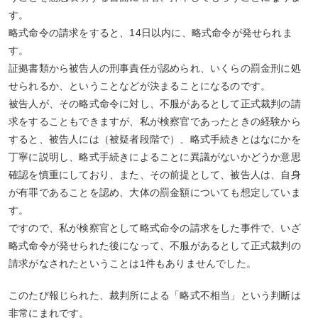
す。
略式命令の請求をすると、14日以内に、略式命令が発せられま
す。
証拠書類から被告人の刑事責任が認められ、いくらの罰金刑に処
せられるか、ということなどが決まることになるのです。
被告人が、その略式命令に対し、不服があるとして正式裁判の請
求をすることもできますが、私が検察官であったときの経験から
すると、被告人には（被疑者段階で）、略式手続きとはなにかを
丁寧に説明し、略式手続きによることに異議がないかどうか意思
確認を慎重にしており、また、その前提として、被告人は、自身
が有罪であることを認め、大体の罰金額についても想定していま
す。
ですので、私が検察官として略式命令の請求をした事件で、いざ
略式命令が発せられた後になって、不服があるとして正式裁判の
請求がなされたということは1件もありませんでした。
このたび報じられた、裁判所による「略式不相当」という判断は
非常にまれです。