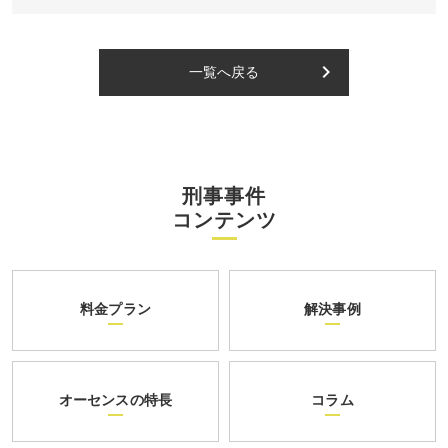
keyboard_arrow_right
一覧へ戻る
刑事事件
コンテンツ
料金プラン
解決事例
オーセンスの特長
コラム