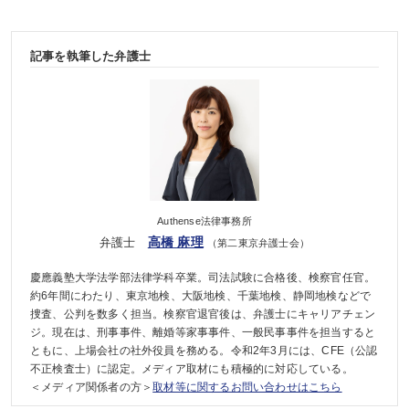
記事を執筆した弁護士
Authense法律事務所
高橋 麻理
弁護士
（第二東京弁護士会）
慶應義塾大学法学部法律学科卒業。司法試験に合格後、検察官任官。
約6年間にわたり、東京地検、大阪地検、千葉地検、静岡地検などで
捜査、公判を数多く担当。検察官退官後は、弁護士にキャリアチェン
ジ。現在は、刑事事件、離婚等家事事件、一般民事事件を担当すると
ともに、上場会社の社外役員を務める。令和2年3月には、CFE（公認
不正検査士）に認定。メディア取材にも積極的に対応している。
＜メディア関係者の方＞
取材等に関するお問い合わせはこちら