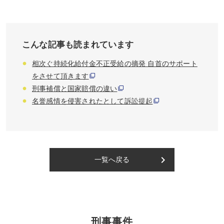
こんな記事も読まれています
相次ぐ持続化給付金不正受給の摘発 自首のサポート
をさせて頂きます
刑事補償と国家賠償の違い
名誉感情を侵害されたとして訴訟提起
keyboard_arrow_right
一覧へ戻る
刑事事件