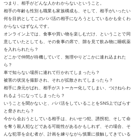
つまり、相手がどんな人かわからないということ。
相手の年齢も性別も職業も家族構成も、そして、相手がいったい
何を目的としてこのパパ活の相手になろうとしているかも全くわ
からないはずなんです。
オンライン上では、食事や買い物を楽しむだけ、ということで同
意していたとしても、その食事の席で、隙を見て飲み物に睡眠薬
を入れられたら？
どこかで仲間が待機していて、無理やりどこかに連れ込まれた
ら？
車で知らない場所に連れて行かれてしまったら？
被害の状況を撮影され、それが拡散されてしまったら？
相手に身元がばれ、相手がストーカー化してしまい、つけねらわ
れるようになってしまったら？
いうことを聞かないと、パパ活をしていることをSNS上でばらす
と脅されたら？
今から会おうとしている相手は、わいせつ犯、誘拐犯、そして命
を奪う殺人犯などである可能性があるかもしれず、その場合、そ
んな犯罪を企む者が、計画を練りながら慎重に接触してきている