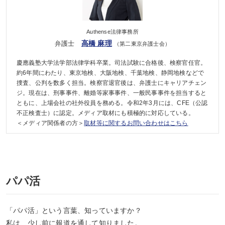
Authense法律事務所
高橋 麻理
弁護士
（第二東京弁護士会）
慶應義塾大学法学部法律学科卒業。司法試験に合格後、検察官任官。
約6年間にわたり、東京地検、大阪地検、千葉地検、静岡地検などで
捜査、公判を数多く担当。検察官退官後は、弁護士にキャリアチェン
ジ。現在は、刑事事件、離婚等家事事件、一般民事事件を担当すると
ともに、上場会社の社外役員を務める。令和2年3月には、CFE（公認
不正検査士）に認定。メディア取材にも積極的に対応している。
＜メディア関係者の方＞
取材等に関するお問い合わせはこちら
パパ活
「パパ活」という言葉、知っていますか？
私は、少し前に報道を通して知りました。