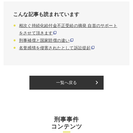
こんな記事も読まれています
相次ぐ持続化給付金不正受給の摘発 自首のサポート
をさせて頂きます
刑事補償と国家賠償の違い
名誉感情を侵害されたとして訴訟提起
keyboard_arrow_right
一覧へ戻る
刑事事件
コンテンツ