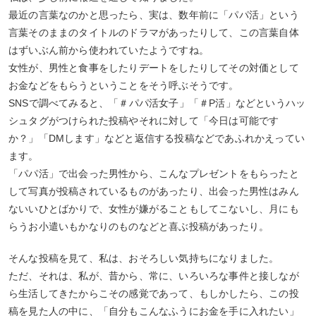
最近の言葉なのかと思ったら、実は、数年前に「パパ活」という
言葉そのままのタイトルのドラマがあったりして、この言葉自体
はずいぶん前から使われていたようですね。
女性が、男性と食事をしたりデートをしたりしてその対価として
お金などをもらうということをそう呼ぶそうです。
SNSで調べてみると、「＃パパ活女子」「＃P活」などというハッ
シュタグがつけられた投稿やそれに対して「今日は可能です
か？」「DMします」などと返信する投稿などであふれかえってい
ます。
「パパ活」で出会った男性から、こんなプレゼントをもらったと
して写真が投稿されているものがあったり、出会った男性はみん
ないいひとばかりで、女性が嫌がることもしてこないし、月にも
らうお小遣いもかなりのものなどと喜ぶ投稿があったり。
そんな投稿を見て、私は、おそろしい気持ちになりました。
ただ、それは、私が、昔から、常に、いろいろな事件と接しなが
ら生活してきたからこその感覚であって、もしかしたら、この投
稿を見た人の中に、「自分もこんなふうにお金を手に入れたい」