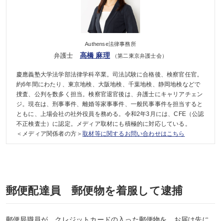
Authense法律事務所
高橋 麻理
弁護士
（第二東京弁護士会）
慶應義塾大学法学部法律学科卒業。司法試験に合格後、検察官任官。
約6年間にわたり、東京地検、大阪地検、千葉地検、静岡地検などで
捜査、公判を数多く担当。検察官退官後は、弁護士にキャリアチェン
ジ。現在は、刑事事件、離婚等家事事件、一般民事事件を担当すると
ともに、上場会社の社外役員を務める。令和2年3月には、CFE（公認
不正検査士）に認定。メディア取材にも積極的に対応している。
＜メディア関係者の方＞
取材等に関するお問い合わせはこちら
郵便配達員 郵便物を着服して逮捕
郵便局職員が、クレジットカードの入った郵便物を、お届け先に