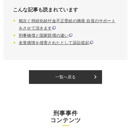
こんな記事も読まれています
相次ぐ持続化給付金不正受給の摘発 自首のサポート
をさせて頂きます
刑事補償と国家賠償の違い
名誉感情を侵害されたとして訴訟提起
keyboard_arrow_right
一覧へ戻る
刑事事件
コンテンツ