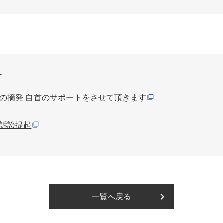
す
の摘発 自首のサポートをさせて頂きます
訴訟提起
keyboard_arrow_right
一覧へ戻る