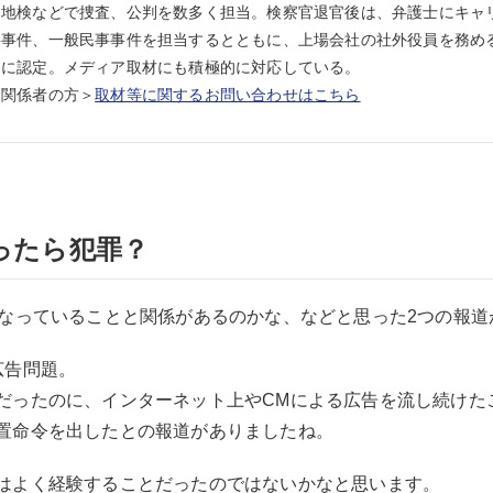
岡地検などで捜査、公判を数多く担当。検察官退官後は、弁護士にキャ
事件、一般民事事件を担当するとともに、上場会社の社外役員を務める
）に認定。メディア取材にも積極的に対応している。
ア関係者の方＞
取材等に関するお問い合わせはこちら
ったら犯罪？
になっていることと関係があるのかな、などと思った2つの報道
広告問題。
だったのに、インターネット上やCMによる広告を流し続けた
置命令を出したとの報道がありましたね。
はよく経験することだったのではないかなと思います。