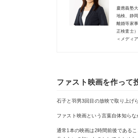
慶應義塾
地検、静
離婚等家事
正検査士
＜メディ
ファスト映画を作って
石子と羽男3回目の放映で取り上げ
ファスト映画という言葉自体知らな
通常1本の映画は2時間前後である