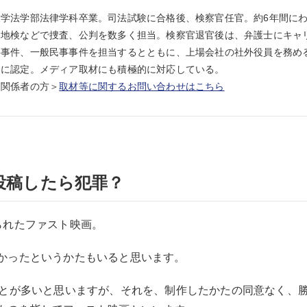
大学法学部法律学科卒業。司法試験に合格後、検察官任官。約6年間に
岡地検などで捜査、公判を数多く担当。検察官退官後は、弁護士にキャ
事件、一般民事事件を担当するとともに、上場会社の社外役員を務める
）に認定。メディア取材にも積極的に対応している。
ア関係者の方＞
取材等に関するお問い合わせはこちら
投稿したら犯罪？
られたファスト映画。
かったというかたもいると思います。
ことが多いと思いますが、それを、制作したかたの同意なく、勝