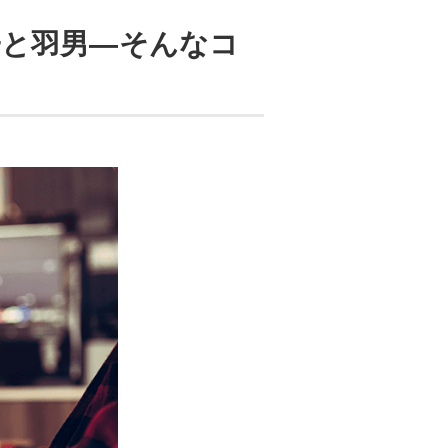
子と羽男―そんなコ