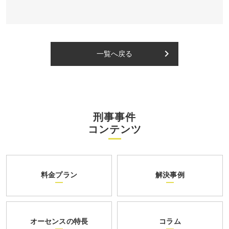
keyboard_arrow_right
一覧へ戻る
刑事事件
コンテンツ
料金プラン
解決事例
オーセンスの特長
コラム