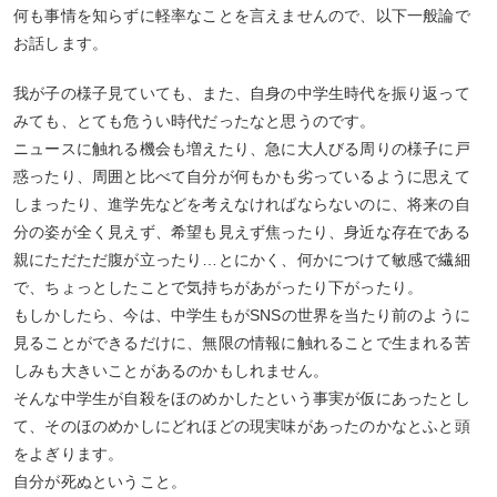
何も事情を知らずに軽率なことを言えませんので、以下一般論で
お話します。
我が子の様子見ていても、また、自身の中学生時代を振り返って
みても、とても危うい時代だったなと思うのです。
ニュースに触れる機会も増えたり、急に大人びる周りの様子に戸
惑ったり、周囲と比べて自分が何もかも劣っているように思えて
しまったり、進学先などを考えなければならないのに、将来の自
分の姿が全く見えず、希望も見えず焦ったり、身近な存在である
親にただただ腹が立ったり…とにかく、何かにつけて敏感で繊細
で、ちょっとしたことで気持ちがあがったり下がったり。
もしかしたら、今は、中学生もがSNSの世界を当たり前のように
見ることができるだけに、無限の情報に触れることで生まれる苦
しみも大きいことがあるのかもしれません。
そんな中学生が自殺をほのめかしたという事実が仮にあったとし
て、そのほのめかしにどれほどの現実味があったのかなとふと頭
をよぎります。
自分が死ぬということ。