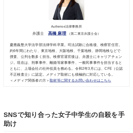
Authense法律事務所
高橋 麻理
弁護士
（第二東京弁護士会）
慶應義塾大学法学部法律学科卒業。司法試験に合格後、検察官任官。
約6年間にわたり、東京地検、大阪地検、千葉地検、静岡地検などで
捜査、公判を数多く担当。検察官退官後は、弁護士にキャリアチェン
ジ。現在は、刑事事件、離婚等家事事件、一般民事事件を担当すると
ともに、上場会社の社外役員を務める。令和2年3月には、CFE（公認
不正検査士）に認定。メディア取材にも積極的に対応している。
＜メディア関係者の方＞
取材等に関するお問い合わせはこちら
SNSで知り合った女子中学生の自殺を手
助け