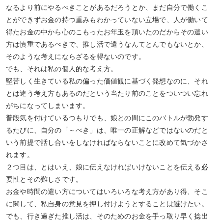
なるより前にやるべきことがあるだろうとか、まだ自分で働くこ
とができずお金の持つ重みもわかっていない立場で、人が働いて
得たお金の中から心のこもったお年玉を頂いたのだからその遣い
方は慎重であるべきで、推し活で遣うなんてとんでもないとか、
そのような考えにならざるを得ないのです。
でも、それは私の個人的な考え方。
堅苦しく生きている私の偏った価値観に基づく発想なのに、それ
とは違う考え方もあるのだという当たり前のことをついつい忘れ
がちになってしまいます。
普段気を付けているつもりでも、娘との間にこのバトルが勃発す
るたびに、自分の「～べき」は、唯一の正解などではないのだと
いう前提で話し合いをしなければならないことに改めて気づかさ
れます。
２つ目は、とはいえ、娘に伝えなければいけないことを伝える必
要性とその難しさです。
お金や時間の遣い方についてはいろいろな考え方があり得、そこ
に関して、私自身の意見を押し付けようとすることは避けたい。
でも、行き過ぎた推し活は、そのためのお金を手っ取り早く捻出