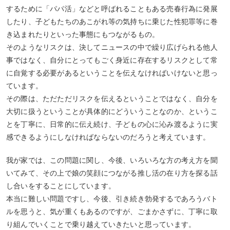
するために「パパ活」などと呼ばれることもある売春行為に発展
したり、子どもたちのあこがれ等の気持ちに乗じた性犯罪等に巻
き込まれたりといった事態にもつながるもの。
そのようなリスクは、決してニュースの中で繰り広げられる他人
事ではなく、自分にとってもごく身近に存在するリスクとして常
に自覚する必要があるということを伝えなければいけないと思っ
ています。
その際は、ただただリスクを伝えるということではなく、自分を
大切に扱うということが具体的にどういうことなのか、というこ
とを丁寧に、日常的に伝え続け、子どもの心に沁み渡るように実
感できるようにしなければならないのだろうと考えています。
我が家では、この問題に関し、今後、いろいろな方の考え方を聞
いてみて、その上で娘の笑顔につながる推し活の在り方を探る話
し合いをすることにしています。
本当に難しい問題ですし、今後、引き続き勃発するであろうバト
ルを思うと、気が重くもあるのですが、ごまかさずに、丁寧に取
り組んでいくことで乗り越えていきたいと思っています。