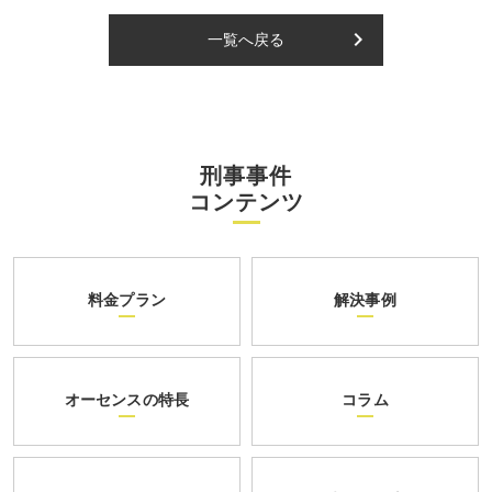
keyboard_arrow_right
一覧へ戻る
刑事事件
コンテンツ
料金プラン
解決事例
オーセンスの特長
コラム