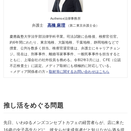
Authense法律事務所
高橋 麻理
弁護士
（第二東京弁護士会）
慶應義塾大学法学部法律学科卒業。司法試験に合格後、検察官任官。
約6年間にわたり、東京地検、大阪地検、千葉地検、静岡地検などで
捜査、公判を数多く担当。検察官退官後は、弁護士にキャリアチェン
ジ。現在は、刑事事件、離婚等家事事件、一般民事事件を担当すると
ともに、上場会社の社外役員を務める。令和2年3月には、CFE（公認
不正検査士）に認定。メディア取材にも積極的に対応している。
＜メディア関係者の方＞
取材等に関するお問い合わせはこちら
推し活をめぐる問題
先日、いわゆるメンズコンセプトカフェの経営者らが、店に来た
16歳の女子高生などに、彼女らが未成年者だと知りながら酒を提