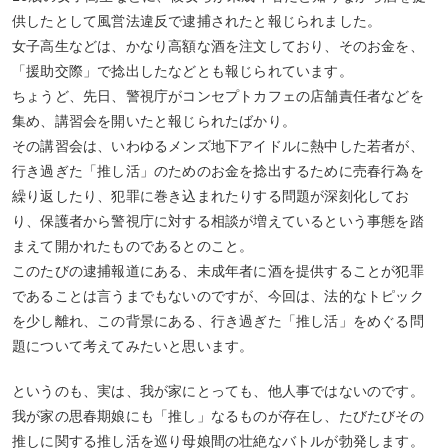
供したとして風営法違反で逮捕されたと報じられました。
女子高生などは、かなり高額な酒を注文しており、そのお金を、
「援助交際」で捻出したなどとも報じられています。
ちょうど、先日、警視庁がコンセプトカフェの店舗責任者などを
集め、講習会を開いたと報じられたばかり。
その講習会は、いわゆるメンズ地下アイドルに熱中した若者が、
行き過ぎた「推し活」のためのお金を捻出するために売春行為を
繰り返したり、犯罪に巻き込まれたりする問題が深刻化してお
り、保護者から警視庁に対する相談が増えているという事態を踏
まえて開かれたものであるとのこと。
このたびの逮捕報道にある、未成年者に酒を提供することが犯罪
であることは言うまでもないのですが、今回は、法的なトピック
を少し離れ、この背景にある、行き過ぎた「推し活」をめぐる問
題について考えてみたいと思います。
というのも、実は、我が家にとっても、他人事ではないのです。
我が家の思春期娘にも「推し」なるものが存在し、たびたびその
推しに関する推し活を巡り母娘間の壮絶なバトルが勃発します。