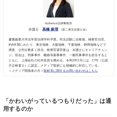
Authense法律事務所
高橋 麻理
弁護士
（第二東京弁護士会）
慶應義塾大学法学部法律学科卒業。司法試験に合格後、検察官任官。
約6年間にわたり、東京地検、大阪地検、千葉地検、静岡地検などで
捜査、公判を数多く担当。検察官退官後は、弁護士にキャリアチェン
ジ。現在は、刑事事件、離婚等家事事件、一般民事事件を担当すると
ともに、上場会社の社外役員を務める。令和2年3月には、CFE（公認
不正検査士）に認定。メディア取材にも積極的に対応している。
＜メディア関係者の方＞
取材等に関するお問い合わせはこちら
「かわいがっているつもりだった」は通
用するのか