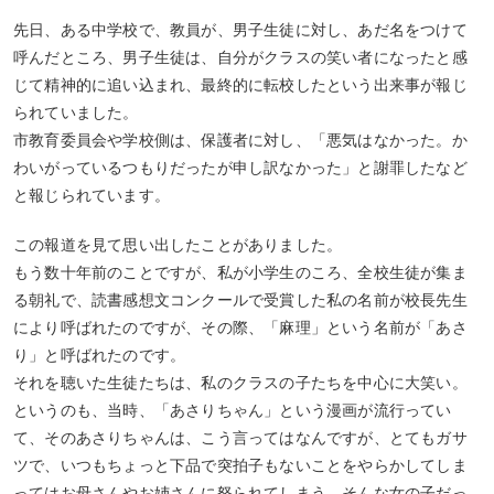
先日、ある中学校で、教員が、男子生徒に対し、あだ名をつけて
呼んだところ、男子生徒は、自分がクラスの笑い者になったと感
じて精神的に追い込まれ、最終的に転校したという出来事が報じ
られていました。
市教育委員会や学校側は、保護者に対し、「悪気はなかった。か
わいがっているつもりだったが申し訳なかった」と謝罪したなど
と報じられています。
この報道を見て思い出したことがありました。
もう数十年前のことですが、私が小学生のころ、全校生徒が集ま
る朝礼で、読書感想文コンクールで受賞した私の名前が校長先生
により呼ばれたのですが、その際、「麻理」という名前が「あさ
り」と呼ばれたのです。
それを聴いた生徒たちは、私のクラスの子たちを中心に大笑い。
というのも、当時、「あさりちゃん」という漫画が流行ってい
て、そのあさりちゃんは、こう言ってはなんですが、とてもガサ
ツで、いつもちょっと下品で突拍子もないことをやらかしてしま
ってはお母さんやお姉さんに怒られてしまう、そんな女の子だっ