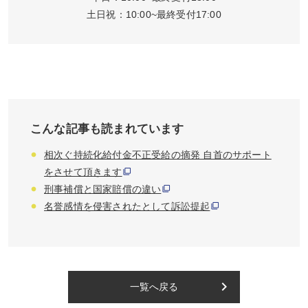
土日祝：10:00~最終受付17:00
こんな記事も読まれています
相次ぐ持続化給付金不正受給の摘発 自首のサポート
をさせて頂きます
刑事補償と国家賠償の違い
名誉感情を侵害されたとして訴訟提起
keyboard_arrow_right
一覧へ戻る