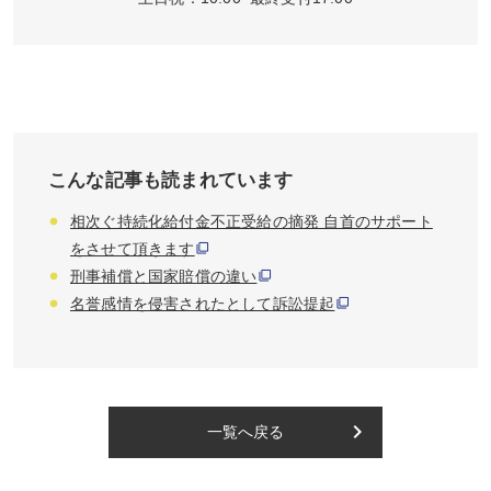
こんな記事も読まれています
相次ぐ持続化給付金不正受給の摘発 自首のサポート
をさせて頂きます
刑事補償と国家賠償の違い
名誉感情を侵害されたとして訴訟提起
keyboard_arrow_right
一覧へ戻る