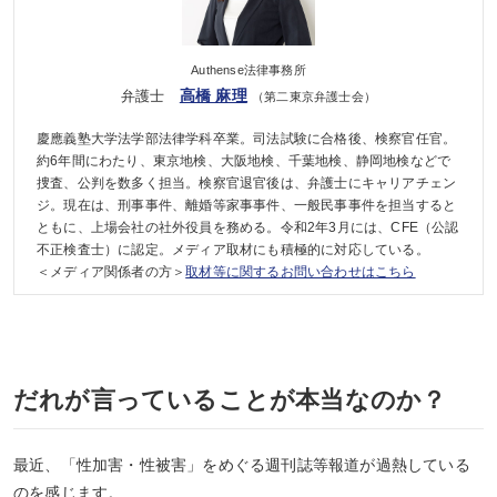
Authense法律事務所
高橋 麻理
弁護士
（第二東京弁護士会）
慶應義塾大学法学部法律学科卒業。司法試験に合格後、検察官任官。
約6年間にわたり、東京地検、大阪地検、千葉地検、静岡地検などで
捜査、公判を数多く担当。検察官退官後は、弁護士にキャリアチェン
ジ。現在は、刑事事件、離婚等家事事件、一般民事事件を担当すると
ともに、上場会社の社外役員を務める。令和2年3月には、CFE（公認
不正検査士）に認定。メディア取材にも積極的に対応している。
＜メディア関係者の方＞
取材等に関するお問い合わせはこちら
だれが言っていることが本当なのか？
最近、「性加害・性被害」をめぐる週刊誌等報道が過熱している
のを感じます。