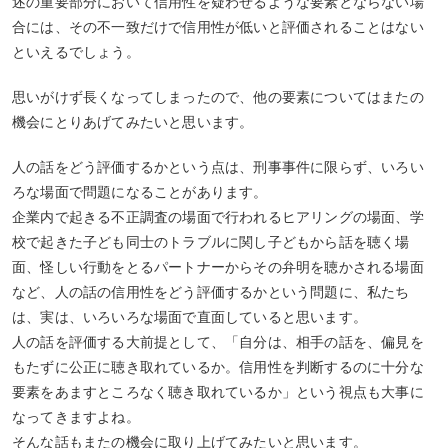
述の重要部分において信用性を疑わせるような要素とならない場
合には、その不一致だけで信用性が低いと評価されることはない
といえるでしょう。
思いがけず長くなってしまったので、他の要素についてはまたの
機会にとりあげてみたいと思います。
人の話をどう評価するかという点は、刑事事件に限らず、いろい
ろな場面で問題になることがあります。
企業内で起きる不正調査の場面で行われるヒアリングの場面、学
校で起きた子ども同士のトラブルに関し子どもから話を聴く場
面、怪しい行動をとるパートナーからその弁明を聴かされる場面
など、人の話の信用性をどう評価するかという問題に、私たち
は、実は、いろいろな場面で直面していると思います。
人の話を評価する大前提として、「自分は、相手の話を、偏見を
もたずに公正に聴き取れているか。信用性を判断するのに十分な
要素をあますところなく聴き取れているか」という視点も大事に
なってきますよね。
そんな話もまたの機会に取り上げてみたいと思います。