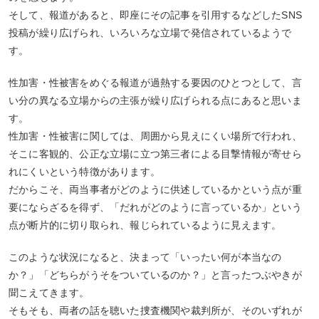
そして、報道があると、即座にその記事を引用するなどしたSNS
投稿が繰り広げられ、いろいろな立場で発信されているようで
す。
性加害・性被害をめぐる報道が過熱する要因のひとつとして、言
い分の異なる立場からの主張が繰り広げられる点にあると思いま
す。
性加害・性被害に関しては、周囲から見えにくい場所で行われ、
そこに客観的、公正な立場に立つ第三者による目撃情報が寄せら
れにくいという特徴があります。
だからこそ、両当事者がどのように供述しているかという点が重
要にならざるを得ず、「だれがどのように言っているか」という
点が断片的に切り取られ、報じられているように見えます。
このような状況になると、決まって「いったい何が本当なの
か？」「どちらがうそをついているのか？」と言ったつぶやきが
聞こえてきます。
そもそも、両者の話を聴いた捜査機関や裁判所が、そのいずれが