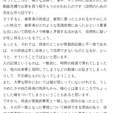
らつくどころか、確かな歩調で、途中、ホテル内に設置された自
動販売機でお茶を買う様子もうかがわれたのです（説明のための
完全な作り話です）。
そうすると、被害者の供述は、被害に遭ったとされるホテルに入
った時点で、被害者がどのような意識状態にあったかという重要
な点において防犯カメラ映像と矛盾する点があり、信用性に疑い
が生じ得るといえるでしょう。
もっとも、それでは、供述のどこかが客観的証拠と不一致であれ
ば、その供述は常に全体として信用できないものとなるか、とい
うと、そういうことではないと思います。
人の記憶というものは、一般的に、時間の経過で薄れてしまった
り、他の出来事と混同してしまうなどの勘違いが起きてしまった
りして、不正確なものになってしまうことも。
また、大事な部分においては嘘が混じっていないけれども、うし
ろめたさや自己保身の気持ちから、核心とは違うところでちょっ
とした嘘をついてしまうということもあると思います。
ですから、供述が客観的事実と一致しない部分があったとして
も、その不一致となった事情について納得できる理由があり、供