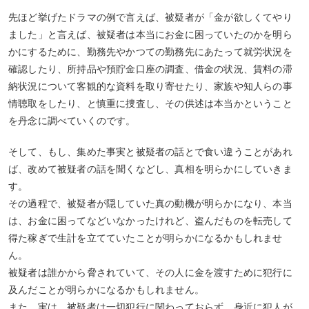
先ほど挙げたドラマの例で言えば、被疑者が「金が欲しくてやり
ました」と言えば、被疑者は本当にお金に困っていたのかを明ら
かにするために、勤務先やかつての勤務先にあたって就労状況を
確認したり、所持品や預貯金口座の調査、借金の状況、賃料の滞
納状況について客観的な資料を取り寄せたり、家族や知人らの事
情聴取をしたり、と慎重に捜査し、その供述は本当かということ
を丹念に調べていくのです。
そして、もし、集めた事実と被疑者の話とで食い違うことがあれ
ば、改めて被疑者の話を聞くなどし、真相を明らかにしていきま
す。
その過程で、被疑者が隠していた真の動機が明らかになり、本当
は、お金に困ってなどいなかったけれど、盗んだものを転売して
得た稼ぎで生計を立てていたことが明らかになるかもしれませ
ん。
被疑者は誰かから脅されていて、その人に金を渡すために犯行に
及んだことが明らかになるかもしれません。
また、実は、被疑者は一切犯行に関わっておらず、身近に犯人が