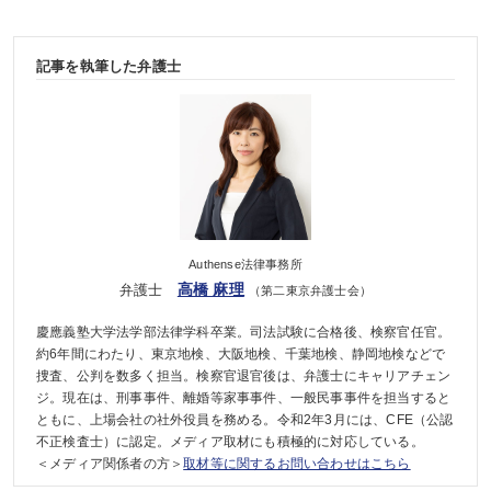
記事を執筆した弁護士
Authense法律事務所
高橋 麻理
弁護士
（第二東京弁護士会）
慶應義塾大学法学部法律学科卒業。司法試験に合格後、検察官任官。
約6年間にわたり、東京地検、大阪地検、千葉地検、静岡地検などで
捜査、公判を数多く担当。検察官退官後は、弁護士にキャリアチェン
ジ。現在は、刑事事件、離婚等家事事件、一般民事事件を担当すると
ともに、上場会社の社外役員を務める。令和2年3月には、CFE（公認
不正検査士）に認定。メディア取材にも積極的に対応している。
＜メディア関係者の方＞
取材等に関するお問い合わせはこちら