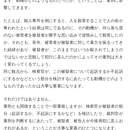
まず、動機がどのようなものだったか、ということは、量刑に影
響してきます。
たとえば、殺人事件を例にすると、人を殺害することで人の命が
奪われたという結果は同じであるのに、その動機が、何ら落ち度
のない被害者を被疑者が勝手な思い込みで逆恨みして殺害したの
か、それとも、長年、被害者が被疑者に対して暴力を振るってき
た経緯があり、被疑者が、このままではいつか殺されてしまうの
ではないかと悲観して犯行に及んだのかによってその量刑は大き
く変わってくるでしょう。
同じ観点から、検察官が、この被疑者について起訴するか不起訴
にするかなどという処分を検討するにあたっても動機がどのよう
なものであったかは大事な要素になります。
それだけではありません。
量刑とも関係することで一部重複しますが、検察官が被疑者の処
分（起訴するか、不起訴にするかなど）を検討したり、裁判官が
量刑を判断するにあたって、被疑者、被告人が今後再犯に及ぶお
それがあるか、ということが大事な要素のひとつになります。