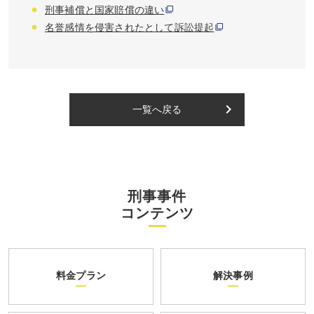
刑事補償と国家賠償の違い
名誉感情を侵害されたとして訴訟提起
keyboard_arrow_right
一覧へ戻る
刑事事件
コンテンツ
料金プラン
解決事例