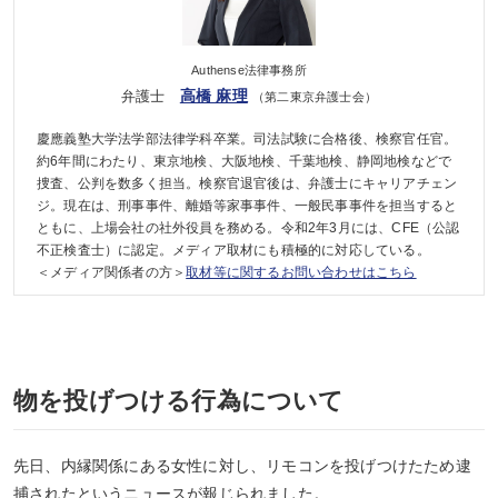
Authense法律事務所
高橋 麻理
弁護士
（第二東京弁護士会）
慶應義塾大学法学部法律学科卒業。司法試験に合格後、検察官任官。
約6年間にわたり、東京地検、大阪地検、千葉地検、静岡地検などで
捜査、公判を数多く担当。検察官退官後は、弁護士にキャリアチェン
ジ。現在は、刑事事件、離婚等家事事件、一般民事事件を担当すると
ともに、上場会社の社外役員を務める。令和2年3月には、CFE（公認
不正検査士）に認定。メディア取材にも積極的に対応している。
＜メディア関係者の方＞
取材等に関するお問い合わせはこちら
物を投げつける行為について
先日、内縁関係にある女性に対し、リモコンを投げつけたため逮
捕されたというニュースが報じられました。