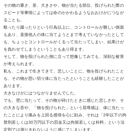
その物の重さ、形、大きさや、物が当たる部位、投げられた際の
スピード等事情によっては命のかかわるようなおおけがにつなが
ることも。
殴ったり蹴ったりという行為以上に、コントロールが難しい側面
もあり、直接他人の体に当てようとまで考えていなかったとして
も、ちょっとコントロールがくるって当たってしまい、結果けが
を負わせてしまうということもあり得ます。
そして、物を投げられた側に立って想像してみても、深刻な被害
が考えられます。
私も、これまで生きてきて、悲しいことに、物を投げられたこと
も、その物が思い切り体に当たったということも経験したことが
あります。
大きなけがにはつながりませんでした。
でも、壁に当たって、その物が砕けたときに感じた悲しさや、そ
の大きな音や、「物を投げられた」という屈辱感は、体に当たっ
たことにより痛みを上回る感情を心に刻み、それは「2年以下の拘
禁刑若しくは30万円以下の罰金又は拘留若しくは科料」という法
定刑では測りきれないように感じてしまいます。