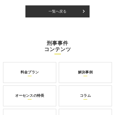
keyboard_arrow_right
一覧へ戻る
刑事事件
コンテンツ
料金プラン
解決事例
オーセンスの特長
コラム