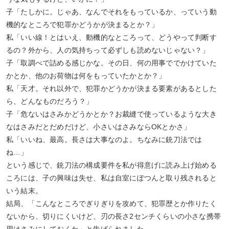
子「たしかに。じゃあ、なんでそれをもっているか、っていう動
機的なところで犯罪かどうかが決まるとか？」
私「いい線！とはいえ、動機的なところって、どうやって判断す
るの？外から、人の気持ちって必ずしも読めないじゃない？」
子「取調べで詰める感じかな。その日、何の用事ででかけていた
かとか、他のお荷物は何をもっていたかとか？」
私「天才。それ以外で、犯罪かどうかが決まる要素があるとした
ら、どんなものだろう？」
子「危ないはさみかどうかとか？お裁縫で使っているような大き
なはさみだとだめだけど、小さいはさみならOKとかさ」
私「いいね、最高。長さは大事なのよ。ちなみに銃刀法では
ね…」
という感じで、銃刀法の構成要件を私が得意げに読み上げ始める
ころには、子の興味は失せ、私は自室にぽつんと取り残されると
いう結末。
結局、「こんなところでぎりぎりを攻めて、犯罪歴とか作りたく
ないから、切りにくいけど、刃の長さ2センチくらいの小さな携帯