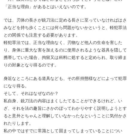
「正当な理由」があるとはいえないのです。
では、刃体の長さが銃刀法に定める長さに至っていなければはさ
みなどを持ち歩くことには何ら問題がないかというと、軽犯罪法
との関係でも注意する必要があります。
軽犯罪法では、正当な理由なく、刃物など他人の生命を害した
り、身体に重大な害を加えるのに使用されるような器具を隠して
携帯していた場合、拘留又は科料に処すると定められ、取り締ま
りの対象となり得るのです。
身近なところにある道具なども、その所持態様などによって犯罪
になり得る。
そして、それはなぜなのか？
私自身、銃刀法の内容はまくしたてることができるけれど、い
ざ、それを法の趣旨にさかのぼってわかりやすく説明しようとす
ると意外とちゃんと理解していなかったなということに気付かさ
れたりします。
私の中ではすでに常識として固まってしまっていることについ