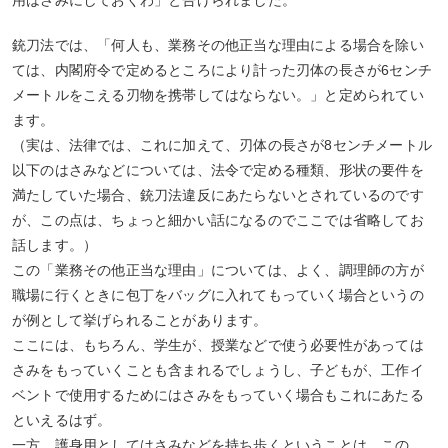
用はさみにしておくわ」と告げられました。
銃刀法では、「何人も、業務その他正当な理由による場合を除い
ては、内閣府令で定めるところにより計った刃体の長さが6センチ
メートルをこえる刃物を携帯してはならない。」と定められてい
ます。
（実は、法律では、これに加えて、刃体の長さが8センチメートル
以下のはさみなどについては、法令で定める種類、形状の要件を
満たしていた場合、銃刀法違反にあたらないとされているのです
が、この点は、ちょっと細かい話になるのでここでは省略してお
話します。）
この「業務その他正当な理由」については、よく、調理師の方が
職場に行くときに包丁をバッグに入れてもっていく場合というの
が例として挙げられることがあります。
ここには、もちろん、学生が、授業などで使う必要性があっては
さみをもっていくことも含まれるでしょうし、子どもが、工作イ
ベントで使用するためにはさみをもっていく場合もこれにあたる
といえるはず。
一方、護身用としてはさみなどを持ち歩くということは、この