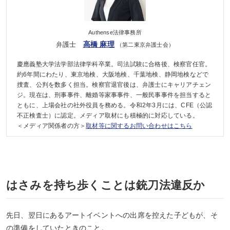
Authense法律事務所
高橋 麻理
弁護士
（第二東京弁護士会）
慶應義塾大学法学部法律学科卒業。司法試験に合格後、検察官任官。
約6年間にわたり、東京地検、大阪地検、千葉地検、静岡地検などで
捜査、公判を数多く担当。検察官退官後は、弁護士にキャリアチェン
ジ。現在は、刑事事件、離婚等家事事件、一般民事事件を担当すると
ともに、上場会社の社外役員を務める。令和2年3月には、CFE（公認
不正検査士）に認定。メディア取材にも積極的に対応している。
＜メディア関係者の方＞
取材等に関するお問い合わせはこちら
はさみを持ち歩くことは銃刀法違反か
先日、翌日にあるアートイベントへの出席を控えた子どもが、そ
の準備をしていたときのこと。