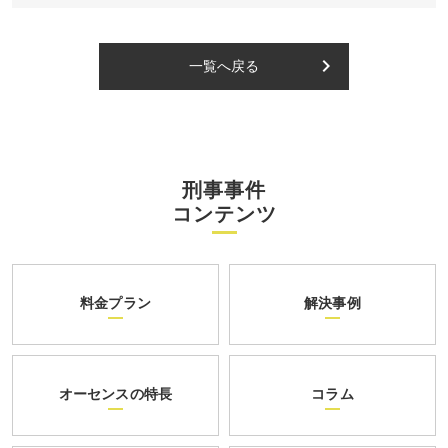
keyboard_arrow_right
一覧へ戻る
刑事事件
コンテンツ
料金プラン
解決事例
オーセンスの特長
コラム