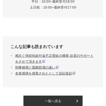
平日：10:00~最終受付18:00
土日祝：10:00~最終受付17:00
こんな記事も読まれています
相次ぐ持続化給付金不正受給の摘発 自首のサポート
をさせて頂きます
刑事補償と国家賠償の違い
名誉感情を侵害されたとして訴訟提起
keyboard_arrow_right
一覧へ戻る