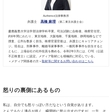
Authense法律事務所
高橋 麻理
弁護士
（第二東京弁護士会）
慶應義塾大学法学部法律学科卒業。司法試験に合格後、検察官任官。
約6年間にわたり、東京地検、大阪地検、千葉地検、静岡地検などで
捜査、公判を数多く担当。検察官退官後は、弁護士にキャリアチェン
ジ。現在は、刑事事件、離婚等家事事件、一般民事事件を担当すると
ともに、上場会社の社外役員を務める。令和2年3月には、CFE（公認
不正検査士）に認定。メディア取材にも積極的に対応している。
＜メディア関係者の方＞
取材等に関するお問い合わせはこちら
怒りの裏側にあるもの
私は、自分でも怒りっぽい方だなという自覚があります。
とんでもなく沸点が低く、瞬間的に怒り出すのですが、一方、そ