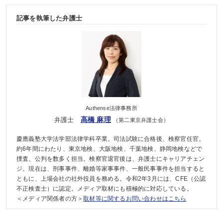
記事を執筆した弁護士
Authense法律事務所
高橋 麻理
弁護士
（第二東京弁護士会）
慶應義塾大学法学部法律学科卒業。司法試験に合格後、検察官任官。
約6年間にわたり、東京地検、大阪地検、千葉地検、静岡地検などで
捜査、公判を数多く担当。検察官退官後は、弁護士にキャリアチェン
ジ。現在は、刑事事件、離婚等家事事件、一般民事事件を担当すると
ともに、上場会社の社外役員を務める。令和2年3月には、CFE（公認
不正検査士）に認定。メディア取材にも積極的に対応している。
＜メディア関係者の方＞
取材等に関するお問い合わせはこちら