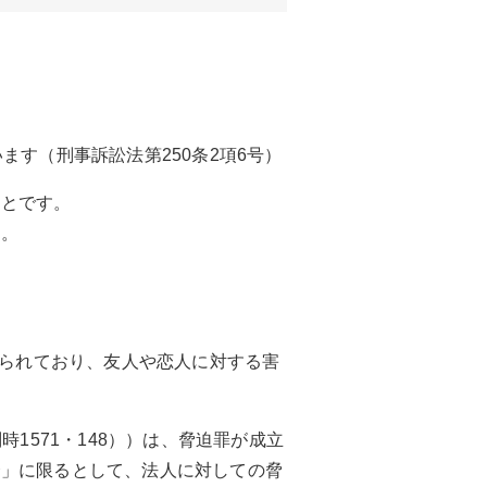
す（刑事訴訟法第250条2項6号）
ことです。
す。
限られており、友人や恋人に対する害
時1571・148））は、脅迫罪が成立
合」に限るとして、法人に対しての脅