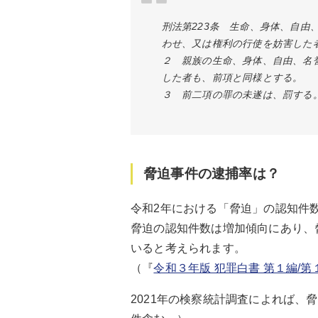
刑法第223条 生命、身体、自
わせ、又は権利の行使を妨害した
２ 親族の生命、身体、自由、名
した者も、前項と同様とする。
３ 前二項の罪の未遂は、罰する
脅迫事件の逮捕率は？
令和2年における「脅迫」の認知件数3
脅迫の認知件数は増加傾向にあり、
いると考えられます。
（『
令和３年版 犯罪白書 第１編/第
2021年の検察統計調査によれば、脅