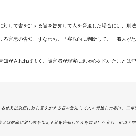
に対して害を加える旨を告知して人を脅迫した場合には、刑法2
りる害悪の告知、すなわち、「客観的に判断して、一般人が
告知がされればよく、被害者が現実に恐怖心を抱いたことは
由、名誉又は財産に対し害を加える旨を告知して人を脅迫した者は、二年
誉又は財産に対し害を加える旨を告知して人を脅迫した者も、前項と同