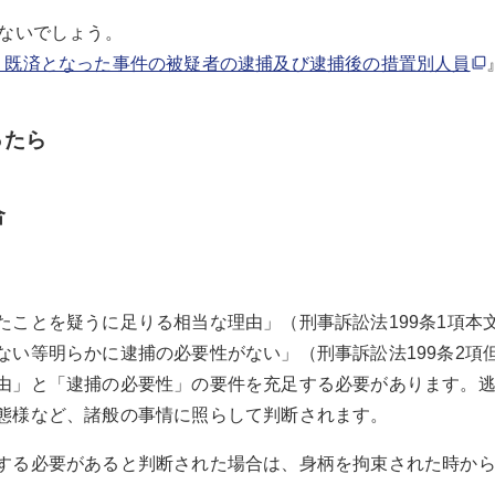
えないでしょう。
罪名別 既済となった事件の被疑者の逮捕及び逮捕後の措置別人員
ったら
合
たことを疑うに足りる相当な理由」（刑事訴訟法199条1項本
い等明らかに逮捕の必要性がない」（刑事訴訟法199条2項但
由」と「逮捕の必要性」の要件を充足する必要があります。
態様など、諸般の事情に照らして判断されます。
する必要があると判断された場合は、身柄を拘束された時から