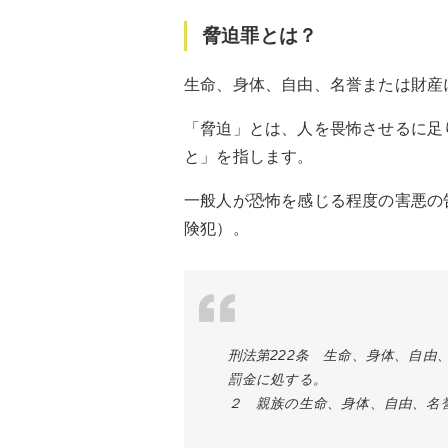
脅迫罪とは？
生命、身体、自由、名誉または財産
「脅迫」とは、人を畏怖させるに足
と」を指します。
一般人が恐怖を感じる程度の害悪の
険犯）。
刑法第222条 生命、身体、自
罰金に処する。
２ 親族の生命、身体、自由、名