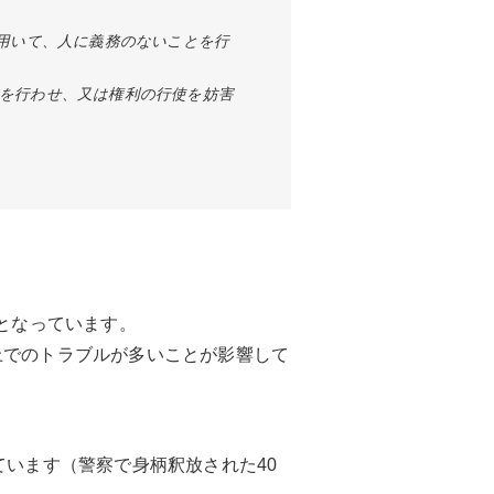
用いて、人に義務のないことを行
を行わせ、又は権利の行使を妨害
％となっています。
上でのトラブルが多いことが影響して
っています（警察で身柄釈放された40