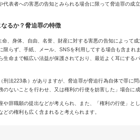
や代表者への害悪の告知とみられる場合に限って脅迫罪の成
になるか？脅迫罪の特徴
た生命、身体、自由、名誉、財産に対する害悪の告知によって成
に限らず、手紙、メール、SNSを利用してする場合も含まれ
ら生命まで幅広い法益が保護されており、最近よく耳にする
（刑法223条）がありますが、脅迫罪が脅迫行為自体で罪に
務のないことを行わせ、又は権利の行使を妨害した」場合に
座や辞職願の提出などが考えられ、また、「権利の行使」と
などの権利も広く含まれると考えられます。