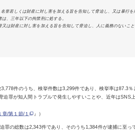
由、名誉若しくは財産に対し害を加える旨を告知して脅迫し、又は暴行を
者は、三年以下の拘禁刑に処する。
誉又は財産に対し害を加える旨を告知して脅迫し、人に義務のないこと
。
,778件のうち、検挙件数は3,299件であり、検挙率は87.3
脅迫罪が知人間トラブルで発生しやすいことや、近年はSNS
１章/第１節/１
』）
迫罪の総数は2,343件であり、そのうち1,384件が逮捕に至