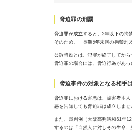
脅迫罪の刑罰
脅迫罪が成立すると、2年以下の拘
そのため、「長期5年未満の拘禁刑又
公訴時効とは、犯罪が終了してから
脅迫罪の場合には、脅迫行為があっ
脅迫事件の対象となる相手
脅迫罪における害悪は、被害者本人
悪を告知しても脅迫罪は成立しませ
また、裁判例（大阪高判昭和61年12
するのは「自然人に対しその生命、