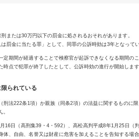
禁刑または30万円以下の罰金に処されるおそれがあります。
は罰金に当たる罪」として、同罪の公訴時効は3年となっていま
一定期間が経過することで検察官が起訴できなくなる期間の
た時点で犯罪が終了したとして、公訴時効の進行が開始しま
は限られている
（刑法222条1項）か親族（同条2項）の法益に関するものに
ん。
月16日（高刑集39・4・592）、高松高判平成8年1月25日（判
身体、自由、名誉又は財産に危害を加えることを告知する場