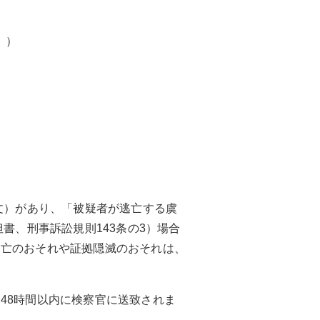
』）
文）があり、「被疑者が逃亡する虞
書、刑事訴訟規則143条の3）場合
逃亡のおそれや証拠隠滅のおそれは、
48時間以内に検察官に送致されま