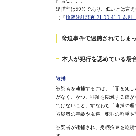
件含む。）。
逮捕率は59％であり、低いとは言
（『
検察統計調査 21-00-41 
脅迫事件で逮捕されてしま
本人が犯行を認めている場
逮捕
被疑者を逮捕するには、「罪を犯し
がなく、かつ、罪証を隠滅する虞がな
ではないこと、すなわち「逮捕の理
被疑者の年齢や境遇、犯罪の軽重や
被疑者が逮捕され、身柄拘束を継続
す。