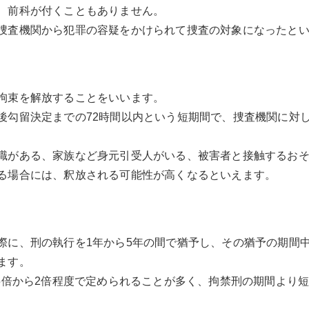
、前科が付くこともありません。
捜査機関から犯罪の容疑をかけられて捜査の対象になったと
拘束を解放することをいいます。
後勾留決定までの72時間以内という短期間で、捜査機関に対
職がある、家族など身元引受人がいる、被害者と接触するお
る場合には、釈放される可能性が高くなるといえます。
際に、刑の執行を1年から5年の間で猶予し、その猶予の期間
ます。
.5倍から2倍程度で定められることが多く、拘禁刑の期間より