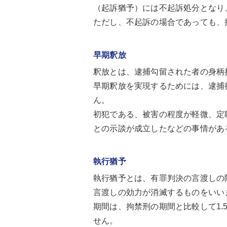
（起訴猶予）には不起訴処分となり
ただし、不起訴の場合であっても、
早期釈放
釈放とは、逮捕勾留された者の身柄
早期釈放を実現するためには、逮捕
ん。
初犯である、被害の程度が軽微、定
との示談が成立したなどの事情があ
執行猶予
執行猶予とは、有罪判決の言渡しの
言渡しの効力が消滅するものをいい
期間は、拘禁刑の期間と比較して1
せん。