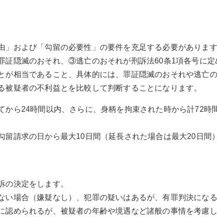
由」および「勾留の必要性」の要件を充足する必要がありま
罪証隠滅のおそれ、③逃亡のおそれが刑訴法60条1項各号に定
とが相当であること、具体的には、罪証隠滅のおそれや逃亡
る被疑者の不利益とを比較して判断することになります。
てから24時間以内、さらに、身柄を拘束された時から計72時
勾留請求の日から最大10日間（延長された場合は最大20日間
訴の決定をします。
ない場合（嫌疑なし）、犯罪の疑いはあるが、有罪判決にな
に認められるが、被疑者の年齢や境遇など諸般の事情を考慮