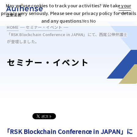
May we use cookies to track your activities? We take your
privacy very seriously. Please see our privacy policy for details
企業法務
and any questions.
Yes
No
HOME
セミナー・イベント
「RSK Blockchain Conference in JAPAN」にて、西尾公伸弁護士
が登壇しました。
セミナー・イベント
「RSK Blockchain Conference in JAPAN」に