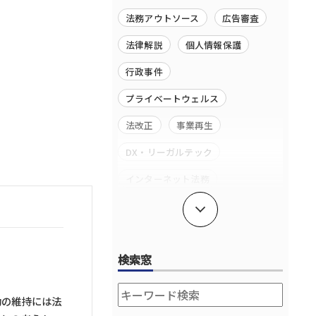
法務アウトソース
広告審査
法律解説
個人情報保護
行政事件
プライベートウェルス
法改正
事業再生
DX・リーガルテック
インターネット法務
独禁法・競争法
成長段階に応じたサポート
検索窓
コーポレート・コーポレートガバ
ナンス
エンターテイメント・スポーツ法
務
動の維持には法