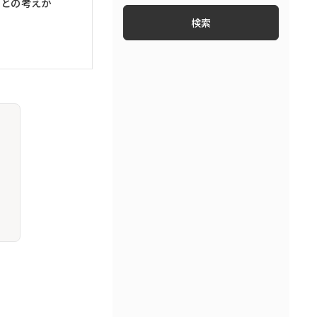
るとの考えか
ファイナンス・フィンテック
知財・特許
労働問題・労務トラブル
コンプライアンス
ベンチャー法務