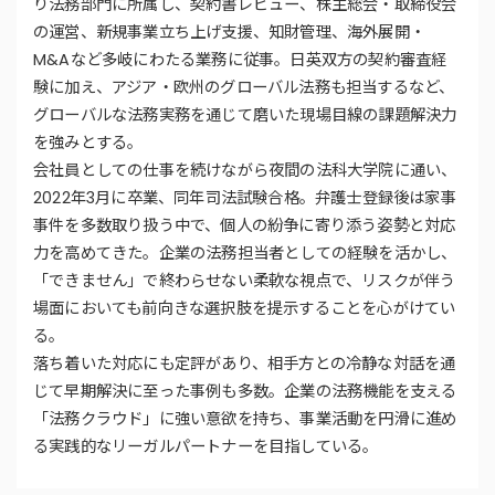
り法務部門に所属し、契約書レビュー、株主総会・取締役会
の運営、新規事業立ち上げ支援、知財管理、海外展開・
M&Aなど多岐にわたる業務に従事。日英双方の契約審査経
験に加え、アジア・欧州のグローバル法務も担当するなど、
グローバルな法務実務を通じて磨いた現場目線の課題解決力
を強みとする。
会社員としての仕事を続けながら夜間の法科大学院に通い、
2022年3月に卒業、同年司法試験合格。弁護士登録後は家事
事件を多数取り扱う中で、個人の紛争に寄り添う姿勢と対応
力を高めてきた。企業の法務担当者としての経験を活かし、
「できません」で終わらせない柔軟な視点で、リスクが伴う
場面においても前向きな選択肢を提示することを心がけてい
る。
落ち着いた対応にも定評があり、相手方との冷静な対話を通
じて早期解決に至った事例も多数。企業の法務機能を支える
「法務クラウド」に強い意欲を持ち、事業活動を円滑に進め
る実践的なリーガルパートナーを目指している。