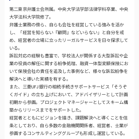
第二東京弁護士会所属。中央大学法学部法律学科卒業、中央
大学法科大学院修了。
弁護士業務の傍ら、自らも会社を経営している強みを活か
し、「経営を知らない『顧問』などいらない」と自分を戒
め、経営者の立場に立ったリーガルサービスを日々探求して
いる。
訴訟対応の経験も豊富で、学校法人が関係する大型訴訟や企
業の役員の解任に関する紛争処理、融資一体型変額保険にお
いて保険会社の責任を追及した事例など、様々な訴訟紛争を
解決へと導いた実績を有する。
また、三菱UFJ銀行の相続手続きサポートサービス「そうぞ
くガイド」の立ち上げにおいて、アドバイザリーとして計画
初期から参画。プロジェクトマネージャーとしてスキーム構
築からリリースまでをサポートした。
経営者とともにビジョンを描き、課題解決へと導くことを信
条としており、自ら多数の金融機関関係者、経営者、士業が
参画するコンサルティンググループも形成し運営している。