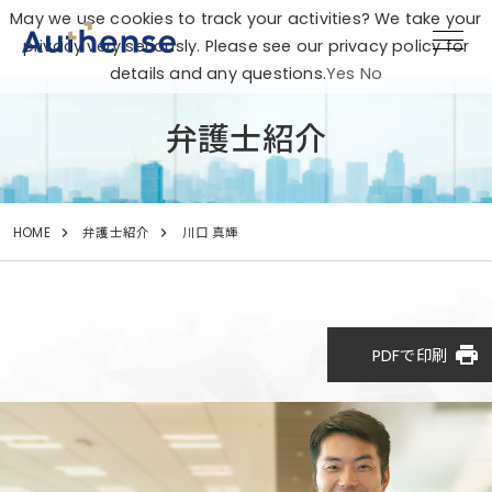
May we use cookies to track your activities? We take your
privacy very seriously. Please see our privacy policy for
details and any questions.
Yes
No
弁護士紹介
HOME
弁護士紹介
川口 真輝
print
PDFで印刷