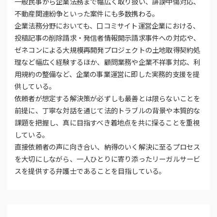
一般民事から企業法務まで幅広く取り扱い、誹謗中傷対応、
不動産関連紛争といった案件にも多数携わる。
企業法務分野においても、口コミサイト運営企業における、
投稿記事の削除請求・発信者情報開示請求事件への対応や、
ゼネコンによる大規模再開発プロジェクトの土地取得契約処
理など幅広く経験するほか、顧問業務や企業不祥事対応、利
用規約の整備など、企業の事業運営に即した実務的支援を提
供している。
依頼者が想定する解決策が必ずしも最善とは限らないことを
前提に、丁寧な対話を通じて法的トラブルの背景や本質的な
課題を把握し、真に目指すべき着地点を共に探ることを重視
している。
直接依頼者の声に向き合い、納得のいく解決に至るプロセス
を大切にしながら、一人ひとりに寄り添ったリーガルサービ
スを提供する弁護士であることを目指している。