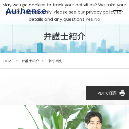
May we use cookies to track your activities? We take your
privacy very seriously. Please see our privacy policy for
details and any questions.
Yes
No
弁護士紹介
HOME
弁護士紹介
中司 尚史
print
PDFで印刷