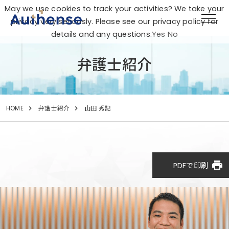
May we use cookies to track your activities? We take your
privacy very seriously. Please see our privacy policy for
details and any questions.
Yes
No
弁護士紹介
HOME
弁護士紹介
山田 秀記
print
PDFで印刷