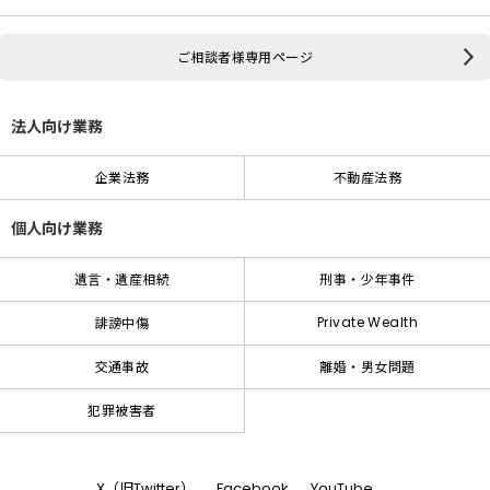
ご相談者様専用ページ
法人向け業務
企業法務
不動産法務
個人向け業務
遺言・遺産相続
刑事・少年事件
Private Wealth
誹謗中傷
交通事故
離婚・男女問題
犯罪被害者
X（旧Twitter）
Facebook
YouTube