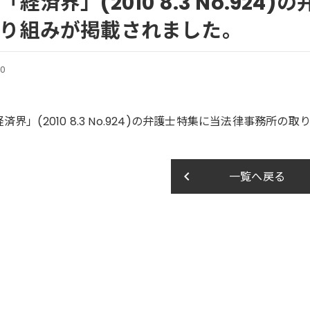
「経済界」(2010 8.3 No.92
り組みが掲載されました。
20
済界」(2010 8.3 No.924)の弁護士特集に当法律事務所
keyboard_arrow_left
一覧へ戻る