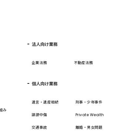
法人向け業務
企業法務
不動産法務
個人向け業務
誓
遺言・遺産相続
刑事・少年事件
組み
誹謗中傷
Private Wealth
交通事故
離婚・男女問題