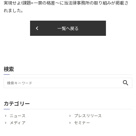
実現せよ!課題=一票の格差～に当法律事務所の取り組みが掲載さ
れました。
keyboard_arrow_left
一覧へ戻る
検索
search
カテゴリー
ニュース
プレスリリース
メディア
セミナー