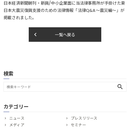
日本経済新聞朝刊・新興/中小企業面に当法律事務所が手掛けた東
日本大震災復興支援のための法律情報「法律Q&A～震災編～」が
掲載されました。
keyboard_arrow_left
一覧へ戻る
検索
search
カテゴリー
ニュース
プレスリリース
メディア
セミナー