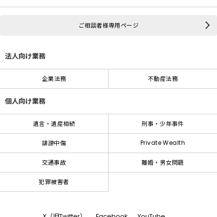
ご相談者様専用ページ
法人向け業務
企業法務
不動産法務
個人向け業務
遺言・遺産相続
刑事・少年事件
Private Wealth
誹謗中傷
交通事故
離婚・男女問題
犯罪被害者
X（旧Twitter）
Facebook
YouTube