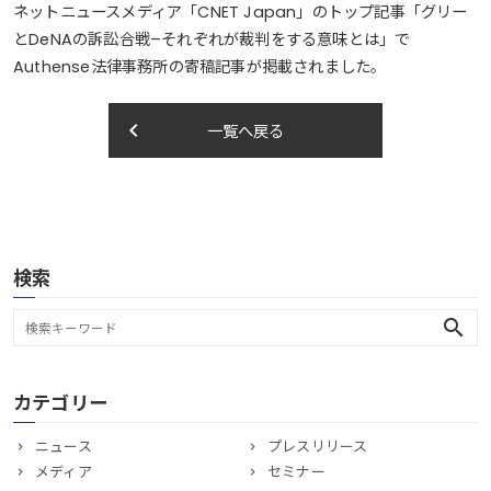
ネットニュースメディア「CNET Japan」のトップ記事「グリー
とDeNAの訴訟合戦–それぞれが裁判をする意味とは」で
Authense法律事務所の寄稿記事が掲載されました。
keyboard_arrow_left
一覧へ戻る
検索
search
カテゴリー
ニュース
プレスリリース
メディア
セミナー